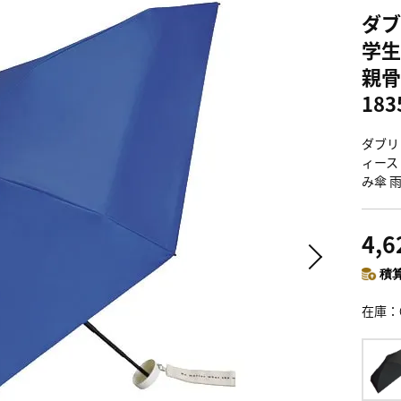
ダブ
学生
親骨
183
ダブリ
ィース 
み傘 雨
4,
積算
在庫