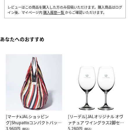
レビューはこの商品を購入した方のみ投稿いただけます。購入商品はログ
イン後、マイページ内
購入履歴一覧
からご確認いただけます。
あなたへのおすすめ
[マーナxJALショッピン
[リーデル]JALオリジナル オヴ
グ]Shupattoコンパクトバッグ
ァチュア ワイングラス2脚セッ
Drop JAL客室乗務員（LC）ス
3,960円
ト（レッドワイン）
5,280円
（税込）
（税込）