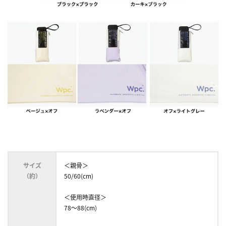
サイズ
＜親骨＞
（約）
50/60(cm)
＜使用時直径＞
78～88(cm)