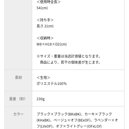
＜使用時全長＞
54(cm)
＜持ち手＞
長さ 2(cm)
＜収納時＞
W8×H18×D2(cm)
※サイズ・重量は当店計測値となります。
商品により、若干の個体差が生じます。
素材
＜生地＞
ポリエステル100％
重量 （約）
230g
カラー
ブラック×ブラック(BKxBK)、カーキ×ブラック
(KHxBK)、ベージュ×オフ(BExOF)、ラベンダー×オ
フ(LVxOF)、オフ×ライトグレー(OFxLGY)