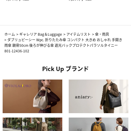
カーフ柄
ホーム
>
ギャレリア Bag＆Luggage
>
アイテムリスト
>
傘・雨具
>
ダブリュピーシー Wpc. 折りたたみ傘 コンパクト 大きめ おしゃれ 手開き
雨傘 親骨50cm 後ろが伸びる傘 遮光バックプロテクトパラソルタイニー
801-12436-102
Pick Up ブランド