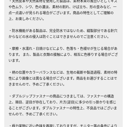
・天然皮革や天然素材を使用した製品は、素材本来の風合いとしてキズ
や色ムラ、シワ、色の濃淡、素材の割れ、けば立ち、形の歪みなど、一
点一点違いが見られる場合がございます。商品の特性としてご理解の
上、お楽しみください。
・防水機能がある製品は、完全防水ではないため、縫製部分である針穴
からなどの水の侵入は防ぐことはできませんのでご注意ください。
・摩擦・水濡れ・日焼けなどにより、色落ち・色褪せが生じる場合があ
ります。 また、製品と衣類の接触により、相互に色移りする場合がござ
います。
・柄の位置やカラーバランスなどは、生地の裁断や製造過程、素材の特
性により画像とは異なる場合がございます。商品をお選びすることはで
きませんので、予めご了承ください。
・ダブルジップファスナーの商品につきましては、ファスナーの構造
上、順目、逆目が存在しており、片方(逆目)に多少の引っ掛かりを感じ
ることがございます。ダブルファスナーの特性上、不良品ではございま
せんので、予めご了承ください。
・極力実物に近い色味を再現しておりますが、モニター等の条件により