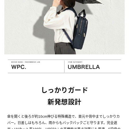
しっかりガード
新発想設計
傘を開くと後ろが約10cm伸びる特殊構造で、首元や背中までしっかりカ
バー。日差しはもちろん、雨からもバックパックごと守ります。完全遮
光・UVカット率100％、UPF50＋の高機能で暑さ対策にも最適。5段骨の