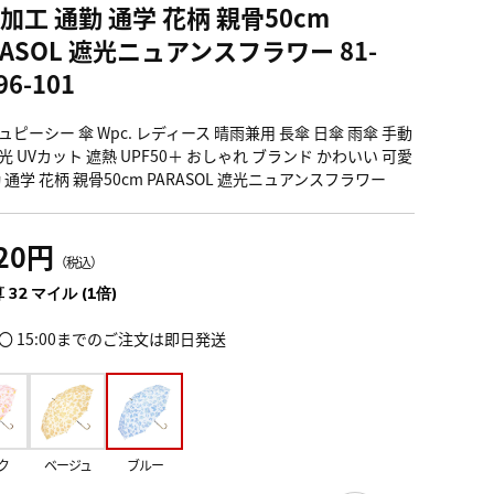
加工 通勤 通学 花柄 親骨50cm
RASOL 遮光ニュアンスフラワー 81-
96-101
ピーシー 傘 Wpc. レディース 晴雨兼用 長傘 日傘 雨傘 手動
 UVカット 遮熱 UPF50＋ おしゃれ ブランド かわいい 可愛
 通学 花柄 親骨50cm PARASOL 遮光ニュアンスフラワー
520円
（税込）
 32 マイル (1倍)
〇 15:00までのご注文は即日発送
ク
ベージュ
ブルー