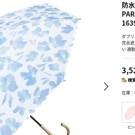
防水
PA
163
ダブリュ
完全遮光
い 通勤
3,
積算
在庫
ピン