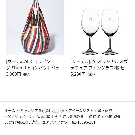
[マーナxJALショッピン
[リーデル]JALオリジナル オヴ
グ]Shupattoコンパクトバッグ
ァチュア ワイングラス2脚セッ
Drop JAL客室乗務員（LC）ス
3,960円
ト（レッドワイン）
5,280円
（税込）
（税込）
カーフ柄
ホーム
>
ギャレリア Bag＆Luggage
>
アイテムリスト
>
傘・雨具
>
ダブリュピーシー Wpc. 傘 手開き はっ水防水加工 通勤 通学 花柄 親骨
50cm PARASOL 遮光ニュアンスフラワー 81-16396-101