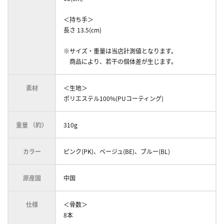
＜持ち手＞
長さ 13.5(cm)
※サイズ・重量は当店計測値となります。
商品により、若干の個体差が生じます。
素材
＜生地＞
ポリエステル100%(PUコーティング)
重量 （約）
310g
カラー
ピンク(PK)、ベージュ(BE)、ブルー(BL)
原産国
中国
仕様
＜骨数＞
8本