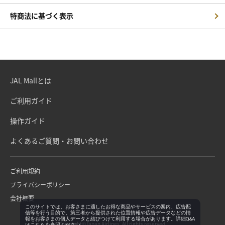
特商法に基づく表示
JAL Mallとは
ご利用ガイド
操作ガイド
よくあるご質問・お問い合わせ
ご利用規約
プライバシーポリシー
会社概要
このサイトでは、お客さまに適したお得な商品やサービスの案内、広告配
信等を行う目的で、第三者から提供された位置情報や広告データなどの情
報をお客さまの個人データと結びつけて利用する場合があります。詳細Q&A
Copyright©Japan Airlines. All rights reserved.
は
こちら
を参照ください。