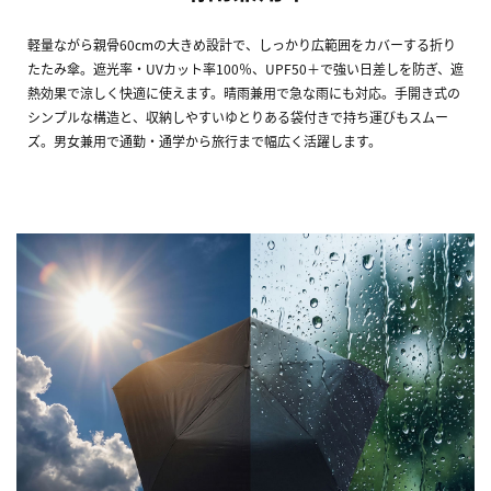
軽量ながら親骨60cmの大きめ設計で、しっかり広範囲をカバーする折り
たたみ傘。遮光率・UVカット率100％、UPF50＋で強い日差しを防ぎ、遮
熱効果で涼しく快適に使えます。晴雨兼用で急な雨にも対応。手開き式の
シンプルな構造と、収納しやすいゆとりある袋付きで持ち運びもスムー
ズ。男女兼用で通勤・通学から旅行まで幅広く活躍します。