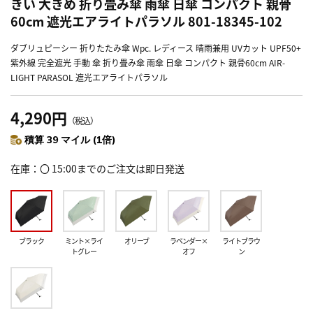
きい 大きめ 折り畳み傘 雨傘 日傘 コンパクト 親骨
60cm 遮光エアライトパラソル 801-18345-102
ダブリュピーシー 折りたたみ傘 Wpc. レディース 晴雨兼用 UVカット UPF50+
紫外線 完全遮光 手動 傘 折り畳み傘 雨傘 日傘 コンパクト 親骨60cm AIR-
LIGHT PARASOL 遮光エアライトパラソル
4,290円
（税込）
積算 39 マイル (1倍)
在庫
〇 15:00までのご注文は即日発送
ブラック
ミント×ライ
オリーブ
ラベンダー×
ライトブラウ
トグレー
オフ
ン