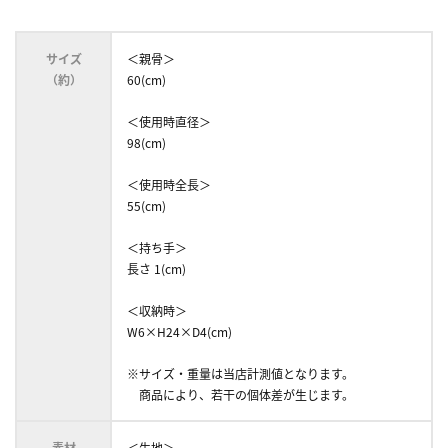
サイズ
＜親骨＞
（約）
60(cm)
＜使用時直径＞
98(cm)
＜使用時全長＞
55(cm)
＜持ち手＞
長さ 1(cm)
＜収納時＞
W6×H24×D4(cm)
※サイズ・重量は当店計測値となります。
商品により、若干の個体差が生じます。
素材
＜生地＞