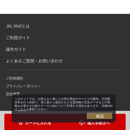
JAL Mallとは
ご利用ガイド
操作ガイド
よくあるご質問・お問い合わせ
ご利用規約
プライバシーポリシー
会社概要
このサイトでは、お客さまに適したお得な商品やサービスの案内、広告配
信等を行う目的で、第三者から提供された位置情報や広告データなどの情
報をお客さまの個人データと結びつけて利用する場合があります。詳細Q&A
Copyright©Japan Airlines. All rights reserved.
は
こちら
を参照ください。
確認
購入手続きへ