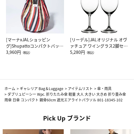
[マーナxJALショッピン
[リーデル]JALオリジナル オヴ
グ]Shupattoコンパクトバッグ
ァチュア ワイングラス2脚セッ
Drop JAL客室乗務員（LC）ス
3,960円
ト（レッドワイン）
5,280円
（税込）
（税込）
カーフ柄
ホーム
>
ギャレリア Bag＆Luggage
>
アイテムリスト
>
傘・雨具
>
ダブリュピーシー Wpc. 折りたたみ傘 軽量 大人 大きい 大きめ 折り畳み傘
雨傘 日傘 コンパクト 親骨60cm 遮光エアライトパラソル 801-18345-102
Pick Up ブランド