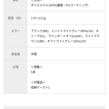
ポリエステル100%(裏面：PUコーティング)
重量 （約）
175～211g
カラー
ブラック(BK)、ミント×ライトグレー(MTxLGY)、オ
リーブ(OL)、ラベンダー×オフ(LVxOF)、ライトブラ
ウン(LBR)、オフ×ライトグレー(OFxLGY)
原産国
中国
仕様
＜骨数＞
5本
＜付属品＞
収納ケース×1