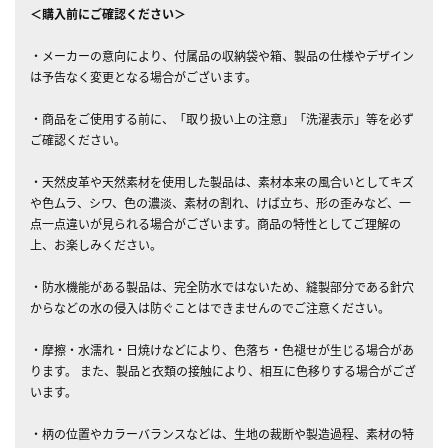
＜購入前にご確認ください＞
・メーカーの意向により、付属品の収納袋や箱、製品の仕様やデザイン
は予告なく変更となる場合がございます。
・商品をご使用する前に、「取り扱い上の注意」「洗濯表示」等を必ず
ご確認ください。
・天然皮革や天然素材を使用した製品は、素材本来の風合いとしてキズ
や色ムラ、シワ、色の濃淡、素材の割れ、けば立ち、形の歪みなど、一
点一点違いが見られる場合がございます。商品の特性としてご理解の
上、お楽しみください。
・防水機能がある製品は、完全防水ではないため、縫製部分である針穴
からなどの水の侵入は防ぐことはできませんのでご注意ください。
・摩擦・水濡れ・日焼けなどにより、色落ち・色褪せが生じる場合があ
ります。 また、製品と衣類の接触により、相互に色移りする場合がござ
います。
・柄の位置やカラーバランスなどは、生地の裁断や製造過程、素材の特