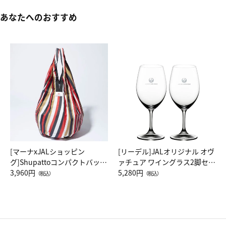
あなたへのおすすめ
[マーナxJALショッピン
[リーデル]JALオリジナル オヴ
グ]Shupattoコンパクトバッグ
ァチュア ワイングラス2脚セッ
Drop JAL客室乗務員（LC）ス
3,960円
ト（レッドワイン）
5,280円
（税込）
（税込）
カーフ柄