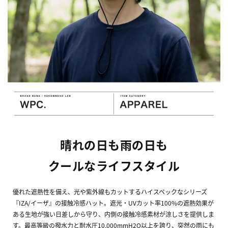
晴れの日も雨の日も
クールなライフスタイル
優れた遮熱性を備え、光や紫外線もカットするハイスペックなシリーズ
『IZA/イーザ』の接触冷感ハット。遮光・UVカット率100%の遮熱効果が
ある生地が強い日差しから守り、内側の接触冷感素材が涼しさを提供しま
す。最高等級の撥水力と耐水圧10,000mmH2O以上を誇り、突然の雨にも