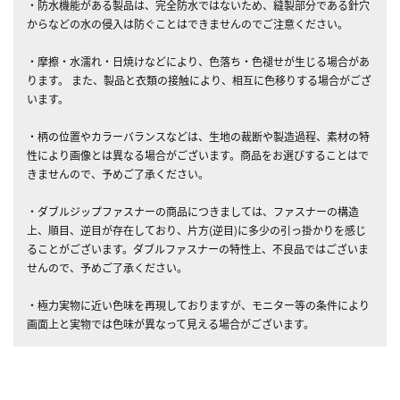
・防水機能がある製品は、完全防水ではないため、縫製部分である針穴
からなどの水の侵入は防ぐことはできませんのでご注意ください。
・摩擦・水濡れ・日焼けなどにより、色落ち・色褪せが生じる場合があ
ります。 また、製品と衣類の接触により、相互に色移りする場合がござ
います。
・柄の位置やカラーバランスなどは、生地の裁断や製造過程、素材の特
性により画像とは異なる場合がございます。商品をお選びすることはで
きませんので、予めご了承ください。
・ダブルジップファスナーの商品につきましては、ファスナーの構造
上、順目、逆目が存在しており、片方(逆目)に多少の引っ掛かりを感じ
ることがございます。ダブルファスナーの特性上、不良品ではございま
せんので、予めご了承ください。
・極力実物に近い色味を再現しておりますが、モニター等の条件により
画面上と実物では色味が異なって見える場合がございます。