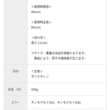
＜使用時直径＞
98(cm)
＜使用時全長＞
89(cm)
＜持ち手＞
長さ 21(cm)
※サイズ・重量は当店計測値となります。
商品により、若干の個体差が生じます。
素材
＜生地＞
ポリエチレン
重量 （約）
430g
カラー
ギンモクセイ(SV)、キンモクセイ(GD)