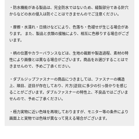
・防水機能がある製品は、完全防水ではないため、縫製部分である針穴
からなどの水の侵入は防ぐことはできませんのでご注意ください。
・摩擦・水濡れ・日焼けなどにより、色落ち・色褪せが生じる場合があ
ります。 また、製品と衣類の接触により、相互に色移りする場合がござ
います。
・柄の位置やカラーバランスなどは、生地の裁断や製造過程、素材の特
性により画像とは異なる場合がございます。商品をお選びすることはで
きませんので、予めご了承ください。
・ダブルジップファスナーの商品につきましては、ファスナーの構造
上、順目、逆目が存在しており、片方(逆目)に多少の引っ掛かりを感じ
ることがございます。ダブルファスナーの特性上、不良品ではございま
せんので、予めご了承ください。
・極力実物に近い色味を再現しておりますが、モニター等の条件により
画面上と実物では色味が異なって見える場合がございます。