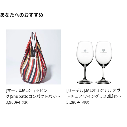
あなたへのおすすめ
[マーナxJALショッピン
[リーデル]JALオリジナル オヴ
グ]Shupattoコンパクトバッグ
ァチュア ワイングラス2脚セッ
Drop JAL客室乗務員（LC）ス
3,960円
ト（レッドワイン）
5,280円
（税込）
（税込）
カーフ柄