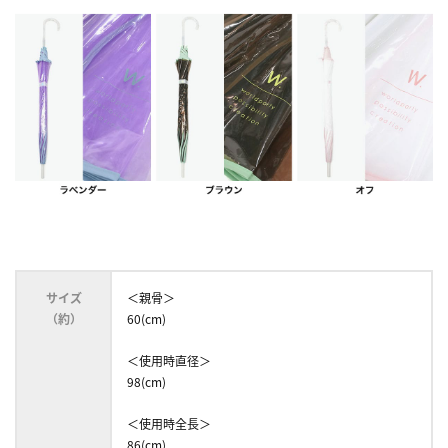
サイズ
＜親骨＞
（約）
60(cm)
＜使用時直径＞
98(cm)
＜使用時全長＞
86(cm)