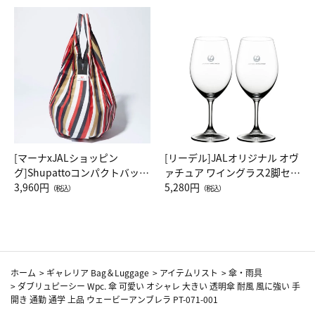
[マーナxJALショッピン
[リーデル]JALオリジナル オヴ
グ]Shupattoコンパクトバッグ
ァチュア ワイングラス2脚セッ
Drop JAL客室乗務員（LC）ス
3,960円
ト（レッドワイン）
5,280円
（税込）
（税込）
カーフ柄
ホーム
>
ギャレリア Bag＆Luggage
>
アイテムリスト
>
傘・雨具
>
ダブリュピーシー Wpc. 傘 可愛い オシャレ 大きい 透明傘 耐風 風に強い 手
開き 通勤 通学 上品 ウェービーアンブレラ PT-071-001