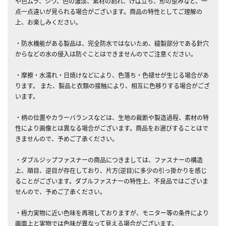
や色ムラ、シワ、色の濃淡、素材の割れ、けば立ち、形の歪みなど、一
点一点違いが見られる場合がございます。商品の特性としてご理解の
上、お楽しみください。
・防水機能がある製品は、完全防水ではないため、縫製部分である針穴
からなどの水の侵入は防ぐことはできませんのでご注意ください。
・摩擦・水濡れ・日焼けなどにより、色落ち・色褪せが生じる場合があ
ります。 また、製品と衣類の接触により、相互に色移りする場合がござ
います。
・柄の位置やカラーバランスなどは、生地の裁断や製造過程、素材の特
性により画像とは異なる場合がございます。商品をお選びすることはで
きませんので、予めご了承ください。
・ダブルジップファスナーの商品につきましては、ファスナーの構造
上、順目、逆目が存在しており、片方(逆目)に多少の引っ掛かりを感じ
ることがございます。ダブルファスナーの特性上、不良品ではございま
せんので、予めご了承ください。
・極力実物に近い色味を再現しておりますが、モニター等の条件により
画面上と実物では色味が異なって見える場合がございます。