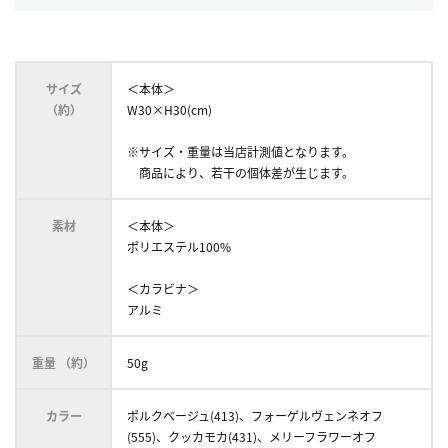
サイズ
＜本体＞
（約）
W30×H30(cm)
※サイズ・重量は当店計測値となります。
商品により、若干の個体差が生じます。
素材
＜本体＞
ポリエステル100%
＜カラビナ＞
アルミ
重量 （約）
50g
カラー
ポルクベージュ(413)、フォーゲルヴェンネオフ
(555)、クッカモカ(431)、メリーフラワーオフ