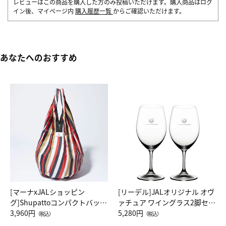
レビューはこの商品を購入した方のみ投稿いただけます。購入商品はログ
イン後、マイページ内
購入履歴一覧
からご確認いただけます。
あなたへのおすすめ
[マーナxJALショッピン
[リーデル]JALオリジナル オヴ
グ]Shupattoコンパクトバッグ
ァチュア ワイングラス2脚セッ
Drop JAL客室乗務員（LC）ス
3,960円
ト（レッドワイン）
5,280円
（税込）
（税込）
カーフ柄