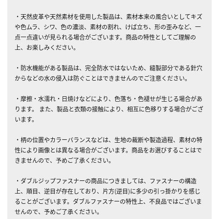
・天然皮革や天然素材を使用した製品は、素材本来の風合いとしてキズ
や色ムラ、シワ、色の濃淡、素材の割れ、けば立ち、形の歪みなど、一
点一点違いが見られる場合がございます。商品の特性としてご理解の
上、お楽しみください。
・防水機能がある製品は、完全防水ではないため、縫製部分である針穴
からなどの水の侵入は防ぐことはできませんのでご注意ください。
・摩擦・水濡れ・日焼けなどにより、色落ち・色褪せが生じる場合があ
ります。 また、製品と衣類の接触により、相互に色移りする場合がござ
います。
・柄の位置やカラーバランスなどは、生地の裁断や製造過程、素材の特
性により画像とは異なる場合がございます。商品をお選びすることはで
きませんので、予めご了承ください。
・ダブルジップファスナーの商品につきましては、ファスナーの構造
上、順目、逆目が存在しており、片方(逆目)に多少の引っ掛かりを感じ
ることがございます。ダブルファスナーの特性上、不良品ではございま
せんので、予めご了承ください。