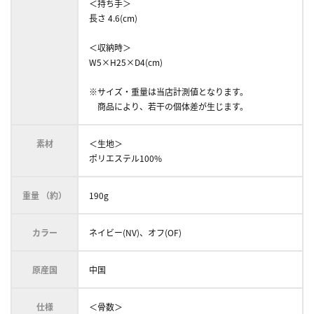
＜持ち手＞
長さ 4.6(cm)
＜収納時＞
W5×H25×D4(cm)
※サイズ・重量は当店計測値となります。
商品により、若干の個体差が生じます。
素材
＜生地＞
ポリエステル100%
重量 （約）
190g
カラー
ネイビー(NV)、オフ(OF)
原産国
中国
仕様
＜骨数＞