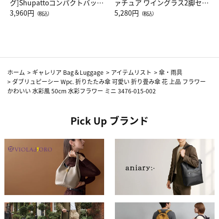
グ]Shupattoコンパクトバッグ
ァチュア ワイングラス2脚セッ
Drop JAL客室乗務員（LC）ス
3,960円
ト（レッドワイン）
5,280円
（税込）
（税込）
カーフ柄
ホーム
>
ギャレリア Bag＆Luggage
>
アイテムリスト
>
傘・雨具
>
ダブリュピーシー Wpc. 折りたたみ傘 可愛い 折り畳み傘 花 上品 フラワー
かわいい 水彩風 50cm 水彩フラワー ミニ 3476-015-002
Pick Up ブランド