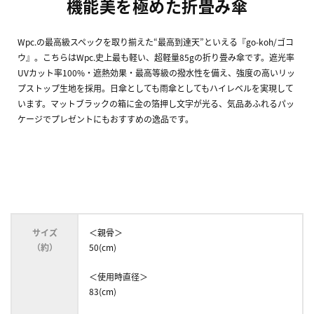
機能美を極めた折畳み傘
Wpc.の最高級スペックを取り揃えた“最高到達天”といえる『go-koh/ゴコ
ウ』。こちらはWpc.史上最も軽い、超軽量85gの折り畳み傘です。遮光率
UVカット率100%・遮熱効果・最高等級の撥水性を備え、強度の高いリッ
プストップ生地を採用。日傘としても雨傘としてもハイレベルを実現して
います。マットブラックの箱に金の箔押し文字が光る、気品あふれるパッ
ケージでプレゼントにもおすすめの逸品です。
サイズ
＜親骨＞
（約）
50(cm)
＜使用時直径＞
83(cm)