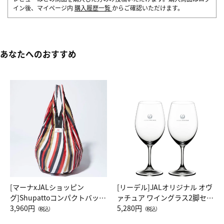
イン後、マイページ内
購入履歴一覧
からご確認いただけます。
あなたへのおすすめ
[マーナxJALショッピン
[リーデル]JALオリジナル オヴ
グ]Shupattoコンパクトバッグ
ァチュア ワイングラス2脚セッ
Drop JAL客室乗務員（LC）ス
3,960円
ト（レッドワイン）
5,280円
（税込）
（税込）
カーフ柄