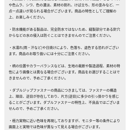
や色ムラ、シワ、色の濃淡、素材の割れ、けば立ち、形の歪みなど、一
点一点違いが見られる場合がございます。商品の特性としてご理解の
上、お楽しみください。
・防水機能がある製品は、完全防水ではないため、縫製部分である針穴
からなどの水の侵入は防ぐことはできませんのでご注意ください。
・水濡れ(雨・汗など)や日焼けにより、色落ち、退色する恐れがござい
ます。商品のお取り扱いには十分にご注意ください。
・柄の位置やカラーバランスなどは、生地の裁断や製造過程、素材の特
性により画像とは異なる場合がございます。商品をお選びすることはで
きませんので、予めご了承ください。
・ダブルジップファスナーの商品につきましては、ファスナーの構造
上、順目、逆目が存在しており、片方(逆目)に多少の引っ掛かりを感じ
ることがございます。ダブルファスナーの特性上、不良品ではございま
せんので、予めご了承ください。
・極力実物に近い色味を再現しておりますが、モニター等の条件により
画面上と実物では色味が異なって見える場合がございます。