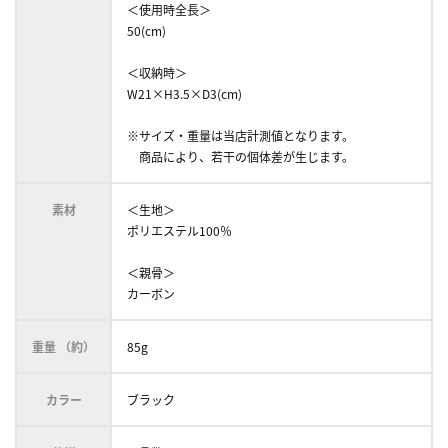
＜使用時全長＞
50(cm)
＜収納時＞
W21×H3.5×D3(cm)
※サイズ・重量は当店計測値となります。
商品により、若干の個体差が生じます。
素材
＜生地＞
ポリエステル100％
＜親骨＞
カーボン
重量 （約）
85g
カラー
ブラック