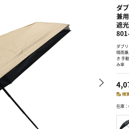
ダブ
兼用
遮光
801
ダブリ
晴雨兼用
き 手
み傘
4,
積算
在庫