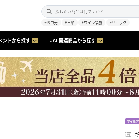
#お中元
#日傘
#ワイン福袋
#リュック
ベントから探す
JAL関連商品から探す
ギ