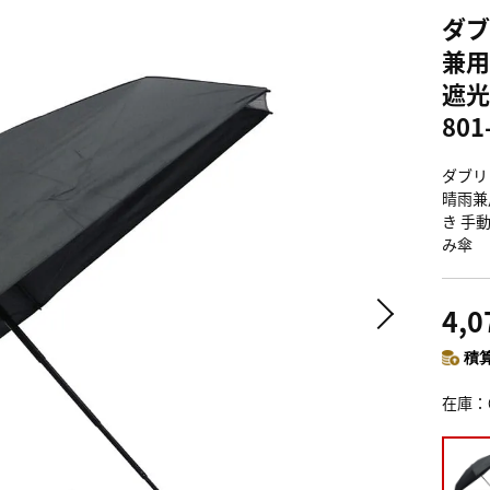
ダブ
兼用
遮光
801
ダブリ
晴雨兼用
き 手
み傘
4,
積算
在庫