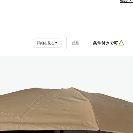
返品・
△
条件付きで可
返品
詳細を見る
▼