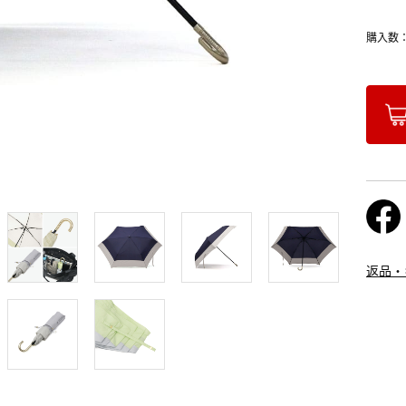
購入数
返品・