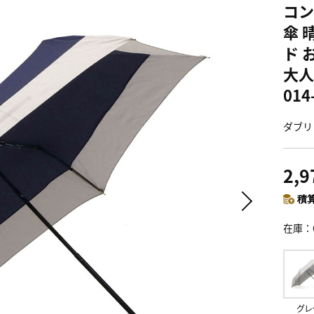
コン
傘 
ド 
大人
014
ダブリ
2,
積算
在庫
グレ