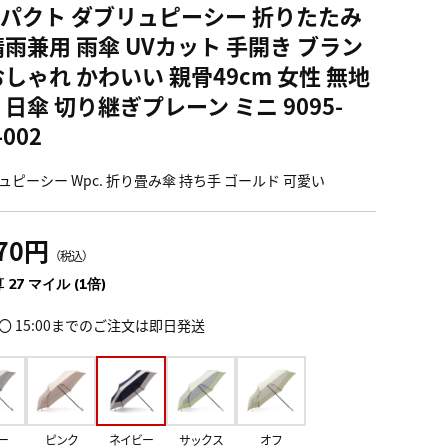
パクト ダブリュピーシー 折りたたみ
晴雨兼用 雨傘 UVカット 手開き ブラン
おしゃれ かわいい 親骨49cm 女性 無地
 日傘 切り継ぎプレーン ミニ 9095-
-002
ュピーシー Wpc. 折り畳み傘 持ち手 ゴールド 可愛い
970円
（税込）
 27 マイル (1倍)
〇 15:00までのご注文は即日発送
ー
ピンク
ネイビー
サックス
オフ