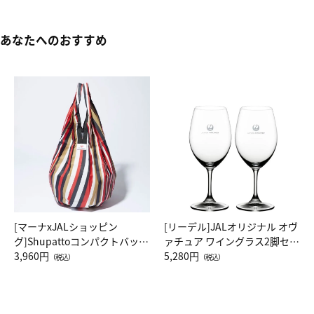
あなたへのおすすめ
[マーナxJALショッピン
[リーデル]JALオリジナル オヴ
グ]Shupattoコンパクトバッグ
ァチュア ワイングラス2脚セッ
Drop JAL客室乗務員（LC）ス
3,960円
ト（レッドワイン）
5,280円
（税込）
（税込）
カーフ柄