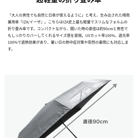
「大人の男性でも自然と日傘が使えるように」と考え、生み出された晴雨
兼用傘『IZA/イーザ』。こちらはIZA史上最も軽量でスリムなフォルムの
折り畳み傘です。コンパクトながら、開いた時の直径は約90cmと男性で
もしっかりカバーしてくれるサイズ感を実現。UVカット率100%、遮光率
100%で遮熱効果があり、暑い日の熱中症対策や突然の豪雨にも対応しま
す。