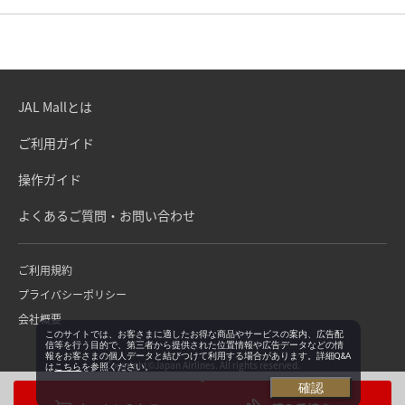
JAL Mallとは
ご利用ガイド
操作ガイド
よくあるご質問・お問い合わせ
ご利用規約
プライバシーポリシー
会社概要
このサイトでは、お客さまに適したお得な商品やサービスの案内、広告配
信等を行う目的で、第三者から提供された位置情報や広告データなどの情
報をお客さまの個人データと結びつけて利用する場合があります。詳細Q&A
Copyright©Japan Airlines. All rights reserved.
は
こちら
を参照ください。
確認