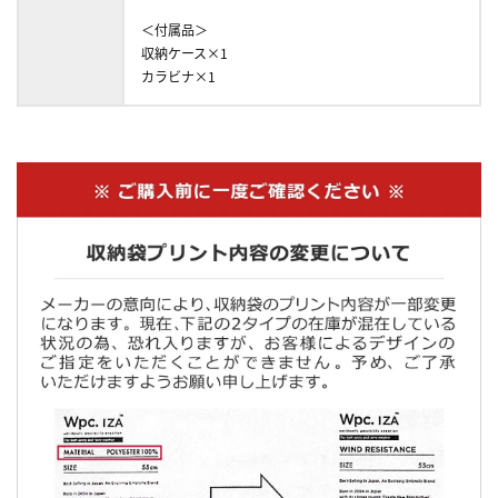
＜付属品＞
収納ケース×1
カラビナ×1