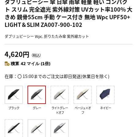
ダブリュピーシー 傘 日傘 雨傘 軽量 軽い コンパク
ト スリム 完全遮光 紫外線対策 UVカット率100% 大
きめ 親骨55cm 手動 ケース付き 無地 Wpc UPF50+
LIGHT＆SLIM ZA007-900-102
ダブリュピーシー Wpc. 折りたたみ傘 紫外線カット
4,620円
（税込）
積算 42 マイル (1倍)
在庫
〇 15:00までのご注文は即日発送(休業日を除く)
ブラック
グレー
ライトグレー
ベージュ×オ
ネイビー
×オフ
フ