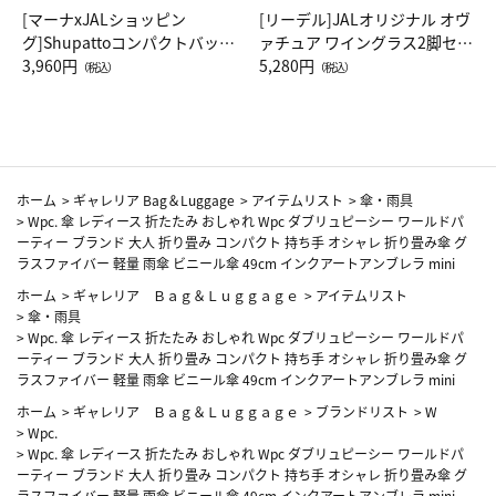
[マーナxJALショッピン
[リーデル]JALオリジナル オヴ
グ]Shupattoコンパクトバッグ
ァチュア ワイングラス2脚セッ
Drop JAL客室乗務員（LC）ス
3,960円
ト（レッドワイン）
5,280円
（税込）
（税込）
カーフ柄
ホーム
>
ギャレリア Bag＆Luggage
>
アイテムリスト
>
傘・雨具
>
Wpc. 傘 レディース 折たたみ おしゃれ Wpc ダブリュピーシー ワールドパ
ーティー ブランド 大人 折り畳み コンパクト 持ち手 オシャレ 折り畳み傘 グ
ラスファイバー 軽量 雨傘 ビニール傘 49cm インクアートアンブレラ mini
ホーム
>
ギャレリア Ｂａｇ＆Ｌｕｇｇａｇｅ
>
アイテムリスト
>
傘・雨具
>
Wpc. 傘 レディース 折たたみ おしゃれ Wpc ダブリュピーシー ワールドパ
ーティー ブランド 大人 折り畳み コンパクト 持ち手 オシャレ 折り畳み傘 グ
ラスファイバー 軽量 雨傘 ビニール傘 49cm インクアートアンブレラ mini
ホーム
>
ギャレリア Ｂａｇ＆Ｌｕｇｇａｇｅ
>
ブランドリスト
>
W
>
Wpc.
>
Wpc. 傘 レディース 折たたみ おしゃれ Wpc ダブリュピーシー ワールドパ
ーティー ブランド 大人 折り畳み コンパクト 持ち手 オシャレ 折り畳み傘 グ
ラスファイバー 軽量 雨傘 ビニール傘 49cm インクアートアンブレラ mini