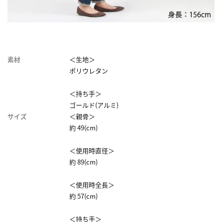
素材
＜生地＞
ポリウレタン
＜持ち手＞
ゴールド(アルミ)
サイズ
＜親骨＞
約 49(cm)
＜使用時直径＞
約 89(cm)
＜使用時全長＞
約 57(cm)
＜持ち手＞