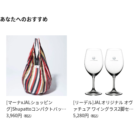
あなたへのおすすめ
[マーナxJALショッピン
[リーデル]JALオリジナル オヴ
グ]Shupattoコンパクトバッグ
ァチュア ワイングラス2脚セッ
Drop JAL客室乗務員（LC）ス
3,960円
ト（レッドワイン）
5,280円
（税込）
（税込）
カーフ柄