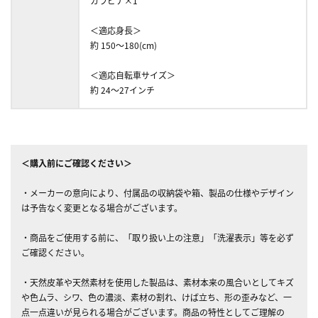
カラビナ×1
＜適応身長＞
約 150～180(cm)
＜適応自転車サイズ＞
約 24～27インチ
＜購入前にご確認ください＞
・メーカーの意向により、付属品の収納袋や箱、製品の仕様やデザイン
は予告なく変更となる場合がございます。
・商品をご使用する前に、「取り扱い上の注意」「洗濯表示」等を必ず
ご確認ください。
・天然皮革や天然素材を使用した製品は、素材本来の風合いとしてキズ
や色ムラ、シワ、色の濃淡、素材の割れ、けば立ち、形の歪みなど、一
点一点違いが見られる場合がございます。商品の特性としてご理解の