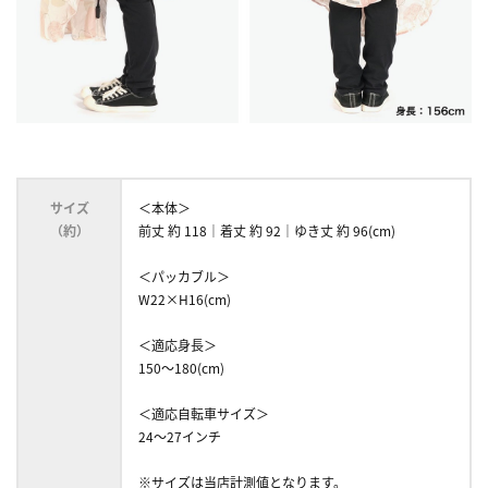
サイズ
＜本体＞
（約）
前丈 約 118｜着丈 約 92｜ゆき丈 約 96(cm)
＜パッカブル＞
W22×H16(cm)
＜適応身長＞
150～180(cm)
＜適応自転車サイズ＞
24～27インチ
※サイズは当店計測値となります。