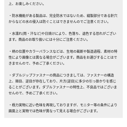
上、お楽しみください。
・防水機能がある製品は、完全防水ではないため、縫製部分である針穴
からなどの水の侵入は防ぐことはできませんのでご注意ください。
・水濡れ(雨・汗など)や日焼けにより、色落ち、退色する恐れがござい
ます。商品のお取り扱いには十分にご注意ください。
・柄の位置やカラーバランスなどは、生地の裁断や製造過程、素材の特
性により画像とは異なる場合がございます。商品をお選びすることはで
きませんので、予めご了承ください。
・ダブルジップファスナーの商品につきましては、ファスナーの構造
上、順目、逆目が存在しており、片方(逆目)に多少の引っ掛かりを感じ
ることがございます。ダブルファスナーの特性上、不良品ではございま
せんので、予めご了承ください。
・極力実物に近い色味を再現しておりますが、モニター等の条件により
画面上と実物では色味が異なって見える場合がございます。