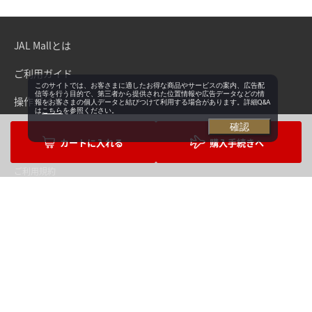
JAL Mallとは
ご利用ガイド
このサイトでは、お客さまに適したお得な商品やサービスの案内、広告配
信等を行う目的で、第三者から提供された位置情報や広告データなどの情
操作ガイド
報をお客さまの個人データと結びつけて利用する場合があります。詳細Q&A
は
こちら
を参照ください。
確認
よくあるご質問・お問い合わせ
購入手続きへ
ご利用規約
プライバシーポリシー
会社概要
Copyright©Japan Airlines. All rights reserved.