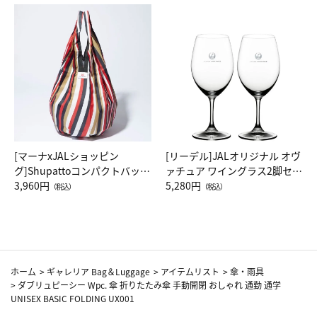
[マーナxJALショッピン
[リーデル]JALオリジナル オヴ
グ]Shupattoコンパクトバッグ
ァチュア ワイングラス2脚セッ
Drop JAL客室乗務員（LC）ス
3,960円
ト（レッドワイン）
5,280円
（税込）
（税込）
カーフ柄
ホーム
>
ギャレリア Bag＆Luggage
>
アイテムリスト
>
傘・雨具
>
ダブリュピーシー Wpc. 傘 折りたたみ傘 手動開閉 おしゃれ 通勤 通学
UNISEX BASIC FOLDING UX001