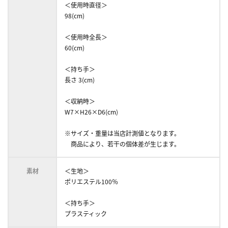
＜使用時直径＞
98(cm)
＜使用時全長＞
60(cm)
＜持ち手＞
長さ 3(cm)
＜収納時＞
W7×H26×D6(cm)
※サイズ・重量は当店計測値となります。
商品により、若干の個体差が生じます。
素材
＜生地＞
ポリエステル100％
＜持ち手＞
プラスティック