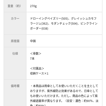
重量 （約）
270g
カラー
ドローイングペイズリー(505)、グレイッシュカモフ
ラージュ(362)、モダンチェック(504)、ピンクライン
ボーダー(038)
原産国
中国
仕様
＜骨数＞
7本
＜付属品＞
収納ケース×1
備考欄
・本商品は雨傘としてお使いいただくことを主として
おりますが、紫外線防止効果があるので、日傘として
もお使いいただけます。ただし、商品の色によって紫
外線遮蔽率が異なります。（目安｜濃色：約90％、淡
色：約80%）