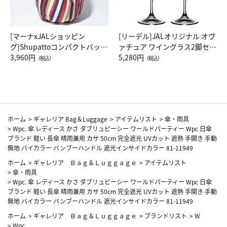
[マーナxJALショッピン
[リーデル]JALオリジナル オヴ
グ]Shupattoコンパクトバッグ
ァチュア ワイングラス2脚セッ
Drop JAL客室乗務員（LC）ス
3,960円
ト（レッドワイン）
5,280円
（税込）
（税込）
カーフ柄
ホーム
>
ギャレリア Bag＆Luggage
>
アイテムリスト
>
傘・雨具
>
Wpc. 傘 レディース かさ ダブリュピーシー ワールドパーティー Wpc 日傘
ブランド 軽い 長傘 晴雨兼用 カサ 50cm 完全遮光 UVカット 遮熱 手開き 手動
無地 バイカラー バンブーハンドル 遮光インサイドカラー 81-11949
ホーム
>
ギャレリア Ｂａｇ＆Ｌｕｇｇａｇｅ
>
アイテムリスト
>
傘・雨具
>
Wpc. 傘 レディース かさ ダブリュピーシー ワールドパーティー Wpc 日傘
ブランド 軽い 長傘 晴雨兼用 カサ 50cm 完全遮光 UVカット 遮熱 手開き 手動
無地 バイカラー バンブーハンドル 遮光インサイドカラー 81-11949
ホーム
>
ギャレリア Ｂａｇ＆Ｌｕｇｇａｇｅ
>
ブランドリスト
>
W
>
Wpc.