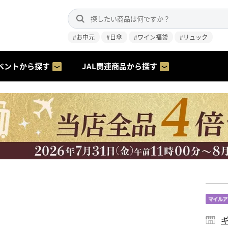
#お中元
#日傘
#ワイン福袋
#リュック
ベントから探す
JAL関連商品から探す
ギ