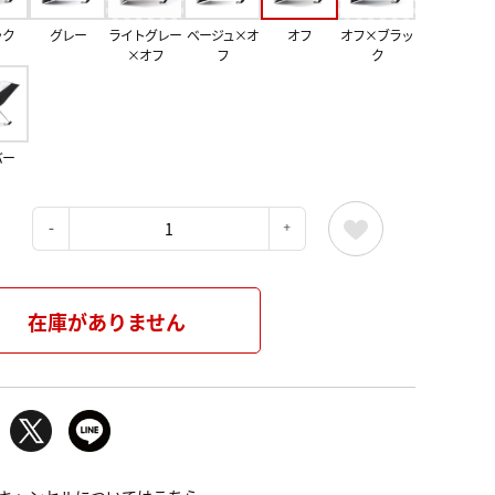
ック
グレー
ライトグレー
ベージュ×オ
オフ
オフ×ブラッ
×オフ
フ
ク
バー
：
在庫がありません