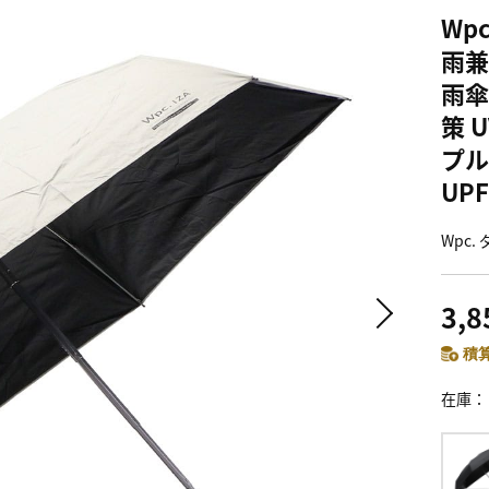
Wp
雨兼
雨傘
策 
プル
UPF
Wpc
3,
積算
在庫