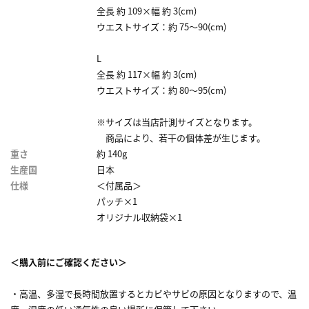
全長 約 109×幅 約 3(cm)
ウエストサイズ：約 75～90(cm)
L
全長 約 117×幅 約 3(cm)
ウエストサイズ：約 80～95(cm)
※サイズは当店計測サイズとなります。
商品により、若干の個体差が生じます。
重さ
約 140g
生産国
日本
仕様
＜付属品＞
パッチ×1
オリジナル収納袋×1
＜購入前にご確認ください＞
・高温、多湿で長時間放置するとカビやサビの原因となりますので、温