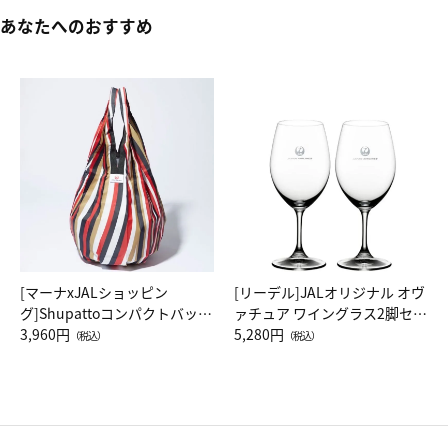
あなたへのおすすめ
[マーナxJALショッピン
[リーデル]JALオリジナル オヴ
グ]Shupattoコンパクトバッグ
ァチュア ワイングラス2脚セッ
Drop JAL客室乗務員（LC）ス
3,960円
ト（レッドワイン）
5,280円
（税込）
（税込）
カーフ柄