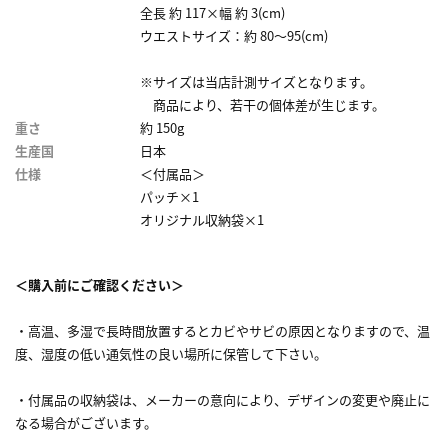
全長 約 117×幅 約 3(cm)
ウエストサイズ：約 80～95(cm)
※サイズは当店計測サイズとなります。
商品により、若干の個体差が生じます。
重さ
約 150g
生産国
日本
仕様
＜付属品＞
パッチ×1
オリジナル収納袋×1
＜購入前にご確認ください＞
・高温、多湿で長時間放置するとカビやサビの原因となりますので、温
度、湿度の低い通気性の良い場所に保管して下さい。
・付属品の収納袋は、メーカーの意向により、デザインの変更や廃止に
なる場合がございます。