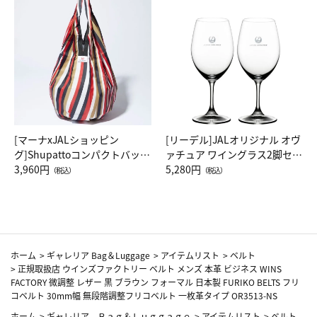
[マーナxJALショッピン
[リーデル]JALオリジナル オヴ
グ]Shupattoコンパクトバッグ
ァチュア ワイングラス2脚セッ
Drop JAL客室乗務員（LC）ス
3,960円
ト（レッドワイン）
5,280円
（税込）
（税込）
カーフ柄
ホーム
>
ギャレリア Bag＆Luggage
>
アイテムリスト
>
ベルト
>
正規取扱店 ウインズファクトリー ベルト メンズ 本革 ビジネス WINS
FACTORY 微調整 レザー 黒 ブラウン フォーマル 日本製 FURIKO BELTS フリ
コベルト 30mm幅 無段階調整フリコベルト 一枚革タイプ OR3513-NS
ホーム
>
ギャレリア Ｂａｇ＆Ｌｕｇｇａｇｅ
>
アイテムリスト
>
ベルト