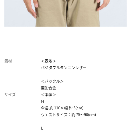
素材
＜表地＞
ベジタブルタンニンレザー
＜バックル＞
亜鉛合金
サイズ
＜本体＞
M
全長 約 110×幅 約 3(cm)
ウエストサイズ：約 75～90(cm)
L