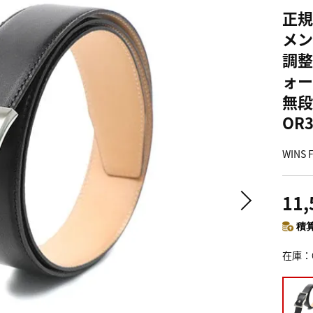
正規
メン
調整
ォー
無段
OR3
WIN
11
積算
在庫