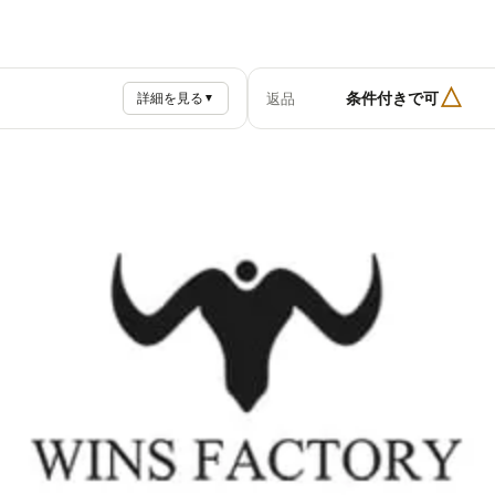
△
条件付きで可
返品
詳細を見る
▼