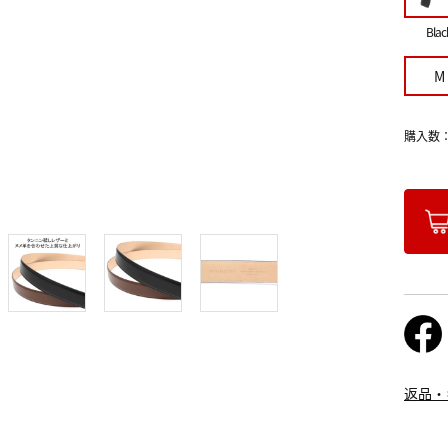
Blac
M
購入数
返品・