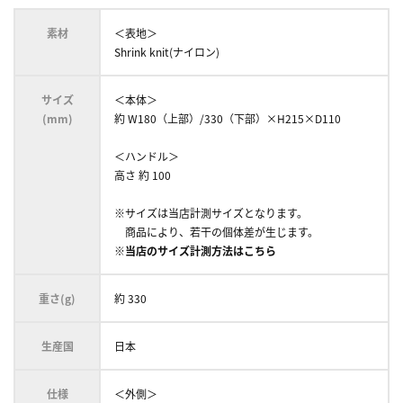
素材
＜表地＞
Shrink knit(ナイロン)
サイズ
＜本体＞
(mm)
約 W180（上部）/330（下部）×H215×D110
＜ハンドル＞
高さ 約 100
※サイズは当店計測サイズとなります。
商品により、若干の個体差が生じます。
※当店のサイズ計測方法はこちら
重さ(g)
約 330
生産国
日本
仕様
＜外側＞