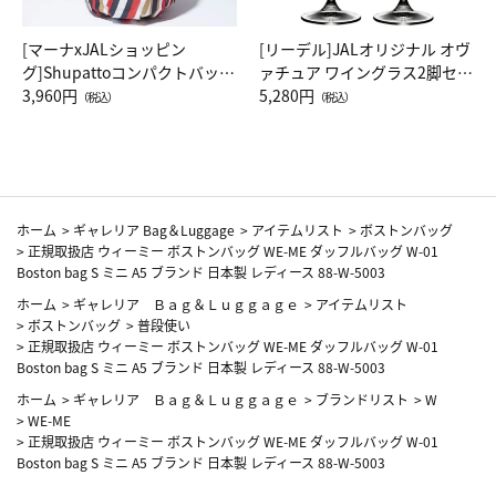
[マーナxJALショッピン
[リーデル]JALオリジナル オヴ
グ]Shupattoコンパクトバッグ
ァチュア ワイングラス2脚セッ
Drop JAL客室乗務員（LC）ス
3,960円
ト（レッドワイン）
5,280円
（税込）
（税込）
カーフ柄
ホーム
>
ギャレリア Bag＆Luggage
>
アイテムリスト
>
ボストンバッグ
>
正規取扱店 ウィーミー ボストンバッグ WE-ME ダッフルバッグ W-01
Boston bag S ミニ A5 ブランド 日本製 レディース 88-W-5003
ホーム
>
ギャレリア Ｂａｇ＆Ｌｕｇｇａｇｅ
>
アイテムリスト
>
ボストンバッグ
>
普段使い
>
正規取扱店 ウィーミー ボストンバッグ WE-ME ダッフルバッグ W-01
Boston bag S ミニ A5 ブランド 日本製 レディース 88-W-5003
ホーム
>
ギャレリア Ｂａｇ＆Ｌｕｇｇａｇｅ
>
ブランドリスト
>
W
>
WE-ME
>
正規取扱店 ウィーミー ボストンバッグ WE-ME ダッフルバッグ W-01
Boston bag S ミニ A5 ブランド 日本製 レディース 88-W-5003