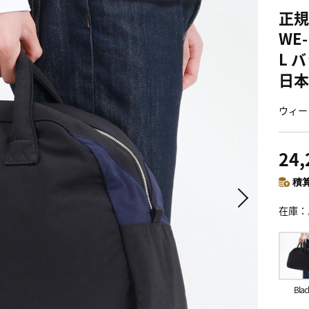
正規
WE-
L 
日本製
ウィー
24
積算
在庫
Blac