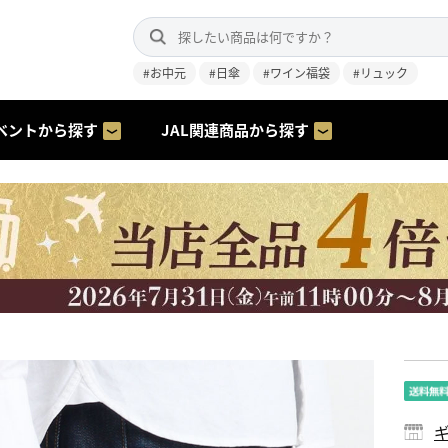
#お中元
#日傘
#ワイン福袋
#リュック
ベントから探す
JAL関連商品から探す
ギ