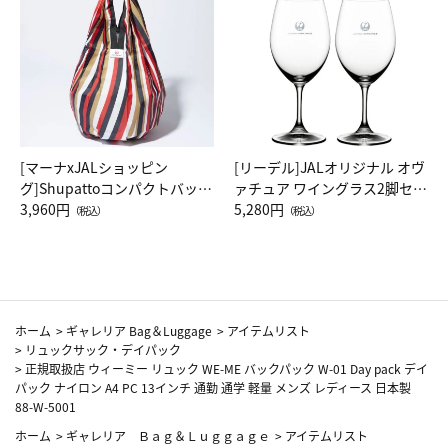
[マーナxJALショッピン
[リーデル]JALオリジナル オヴ
グ]Shupattoコンパクトバッグ
ァチュア ワイングラス2脚セッ
Drop JAL客室乗務員（LC）ス
3,960円
ト（レッドワイン）
5,280円
（税込）
（税込）
カーフ柄
ホーム
>
ギャレリア Bag＆Luggage
>
アイテムリスト
>
リュックサック・デイパック
>
正規取扱店 ウィーミー リュック WE-ME バックパック W-01 Day pack デイ
パック ナイロン A4 PC 13インチ 通勤 通学 軽量 メンズ レディース 日本製
88-W-5001
ホーム
>
ギャレリア Ｂａｇ＆Ｌｕｇｇａｇｅ
>
アイテムリスト