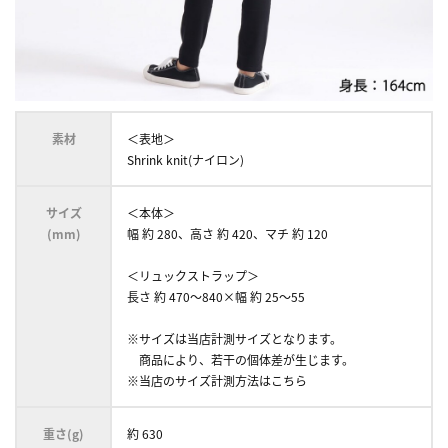
素材
＜表地＞
Shrink knit(ナイロン)
サイズ
＜本体＞
(mm)
幅 約 280、高さ 約 420、マチ 約 120
＜リュックストラップ＞
長さ 約 470～840×幅 約 25～55
※サイズは当店計測サイズとなります。
商品により、若干の個体差が生じます。
※当店のサイズ計測方法はこちら
重さ(g)
約 630