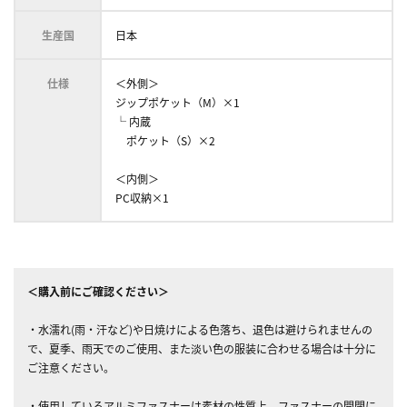
生産国
日本
仕様
＜外側＞
ジップポケット（M）×1
└ 内蔵
ポケット（S）×2
＜内側＞
PC収納×1
＜購入前にご確認ください＞
・水濡れ(雨・汗など)や日焼けによる色落ち、退色は避けられませんの
で、夏季、雨天でのご使用、また淡い色の服装に合わせる場合は十分に
ご注意ください。
・使用しているアルミファスナーは素材の性質上、ファスナーの開閉に