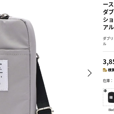
ース
ダブ
ショ
アル
ダブリュ
ル
3,
積算
在庫
Blac