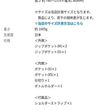
長さ 約 780～1370×幅 約 38(mm)
※サイズは当店計測サイズとなります。
商品により、若干の個体差が生じます。
※当店のサイズ計測方法はこちら
重さ
約 1005g
生産国
日本
仕様
＜外側＞
ジップポケット(M)×2
ジップポケット(S)×1
＜内側＞
ポケット(S)×1
ポケット(XS)×1
仕切り×1
ボトルホルダー×1
＜付属品＞
ショルダーストラップ×1