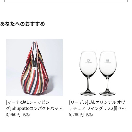
あなたへのおすすめ
[マーナxJALショッピン
[リーデル]JALオリジナル オヴ
グ]Shupattoコンパクトバッグ
ァチュア ワイングラス2脚セッ
Drop JAL客室乗務員（LC）ス
3,960円
ト（レッドワイン）
5,280円
（税込）
（税込）
カーフ柄