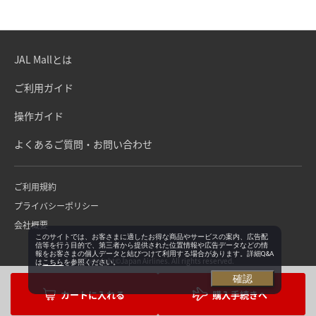
JAL Mallとは
ご利用ガイド
操作ガイド
よくあるご質問・お問い合わせ
ご利用規約
プライバシーポリシー
会社概要
このサイトでは、お客さまに適したお得な商品やサービスの案内、広告配
信等を行う目的で、第三者から提供された位置情報や広告データなどの情
報をお客さまの個人データと結びつけて利用する場合があります。詳細Q&A
Copyright©Japan Airlines. All rights reserved.
は
こちら
を参照ください。
確認
購入手続きへ