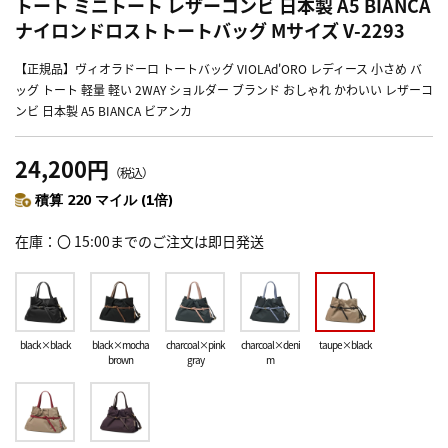
トート ミニトート レザーコンビ 日本製 A5 BIANCA
ナイロンドロストトートバッグ Mサイズ V-2293
【正規品】ヴィオラドーロ トートバッグ VIOLAd'ORO レディース 小さめ バ
ッグ トート 軽量 軽い 2WAY ショルダー ブランド おしゃれ かわいい レザーコ
ンビ 日本製 A5 BIANCA ビアンカ
24,200円
（税込）
積算 220 マイル (1倍)
在庫
〇 15:00までのご注文は即日発送
black×black
black×mocha
charcoal×pink
charcoal×deni
taupe×black
brown
gray
m