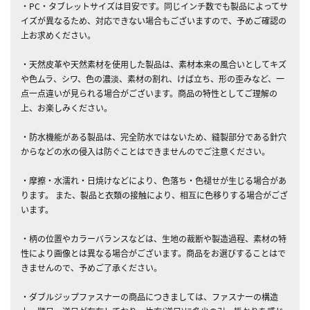
・PC・タブレットサイズは目安です。同じインチ数でも製品によってサ
イズが異なるため、対応できない場合もございますので、予めご確認の
上お求めください。
・天然皮革や天然素材を使用した製品は、素材本来の風合いとしてキズ
や色ムラ、シワ、色の濃淡、素材の割れ、けば立ち、形の歪みなど、一
点一点違いが見られる場合がございます。商品の特性としてご理解の
上、お楽しみください。
・防水機能がある製品は、完全防水ではないため、縫製部分である針穴
からなどの水の侵入は防ぐことはできませんのでご注意ください。
・摩擦・水濡れ・日焼けなどにより、色落ち・色褪せが生じる場合があ
ります。 また、製品と衣類の接触により、相互に色移りする場合がござ
います。
・柄の位置やカラーバランスなどは、生地の裁断や製造過程、素材の特
性により画像とは異なる場合がございます。商品をお選びすることはで
きませんので、予めご了承ください。
・ダブルジップファスナーの商品につきましては、ファスナーの構造