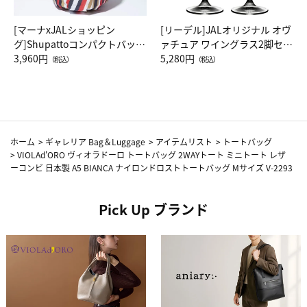
[マーナxJALショッピン
[リーデル]JALオリジナル オヴ
グ]Shupattoコンパクトバッグ
ァチュア ワイングラス2脚セッ
Drop JAL客室乗務員（LC）ス
3,960円
ト（レッドワイン）
5,280円
（税込）
（税込）
カーフ柄
ホーム
>
ギャレリア Bag＆Luggage
>
アイテムリスト
>
トートバッグ
>
VIOLAd'ORO ヴィオラドーロ トートバッグ 2WAYトート ミニトート レザ
ーコンビ 日本製 A5 BIANCA ナイロンドロストトートバッグ Mサイズ V-2293
Pick Up ブランド