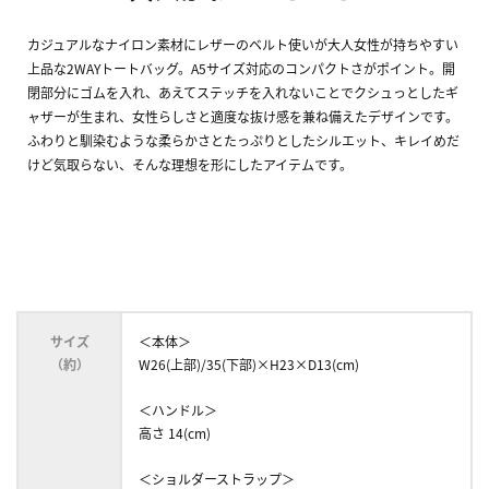
カジュアルなナイロン素材にレザーのベルト使いが大人女性が持ちやすい
上品な2WAYトートバッグ。A5サイズ対応のコンパクトさがポイント。開
閉部分にゴムを入れ、あえてステッチを入れないことでクシュっとしたギ
ャザーが生まれ、女性らしさと適度な抜け感を兼ね備えたデザインです。
ふわりと馴染むような柔らかさとたっぷりとしたシルエット、キレイめだ
けど気取らない、そんな理想を形にしたアイテムです。
サイズ
＜本体＞
（約）
W26(上部)/35(下部)×H23×D13(cm)
＜ハンドル＞
高さ 14(cm)
＜ショルダーストラップ＞