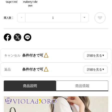
taupe×red
mulberry×dbr
own
購入数：
△
条件付きで可
キャンセル
詳細を見る
▼
△
条件付きで可
返品
詳細を見る
▼
商品説明
商品情報