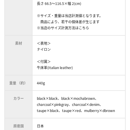
長さ 66.5～116.5×幅 2(cm)
※サイズ・重量は当店計測値となります。
商品により、若干の個体差が生じます
※当店のサイズ計測方法はこちら
素材
＜表地＞
ナイロン
＜付属＞
牛床革(Italian leather)
重量 （約）
440g
カラー
black×black、black×mochabrown、
charcoal×pinkgray、charcoal×denim、
taupe×black、taupe×red、mulberry×dbrown
原産国
日本