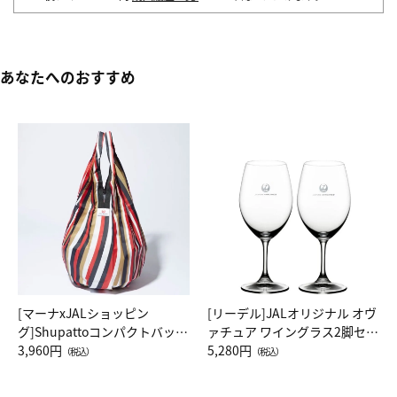
あなたへのおすすめ
[マーナxJALショッピン
[リーデル]JALオリジナル オヴ
グ]Shupattoコンパクトバッグ
ァチュア ワイングラス2脚セッ
Drop JAL客室乗務員（LC）ス
3,960円
ト（レッドワイン）
5,280円
（税込）
（税込）
カーフ柄