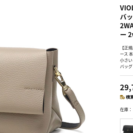
VI
バッ
2W
ー 
【正規
ース 
小さい 
バッグ
29
積算
在庫