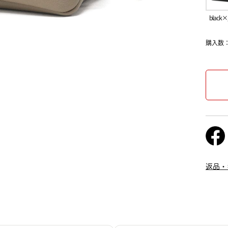
black×
購入数
返品・