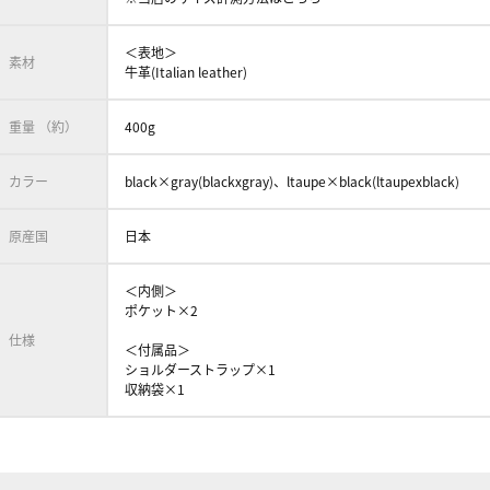
＜表地＞
素材
牛革(Italian leather)
重量 （約）
400g
カラー
black×gray(blackxgray)、ltaupe×black(ltaupexblack)
原産国
日本
＜内側＞
ポケット×2
仕様
＜付属品＞
ショルダーストラップ×1
収納袋×1