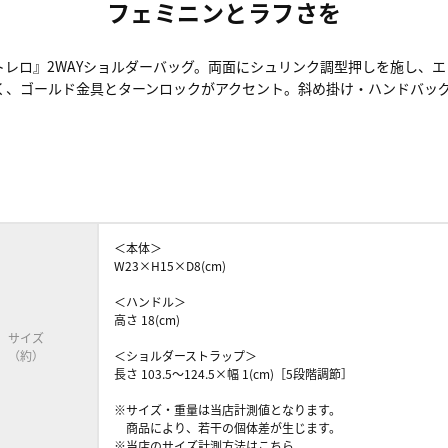
フェミニンとラフさを
/トレロ』2WAYショルダーバッグ。両面にシュリンク調型押しを施し
く、ゴールド金具とターンロックがアクセント。斜め掛け・ハンドバッグ
＜本体＞
W23×H15×D8(cm)
＜ハンドル＞
高さ 18(cm)
サイズ
（約）
＜ショルダーストラップ＞
長さ 103.5～124.5×幅 1(cm)［5段階調節］
※サイズ・重量は当店計測値となります。
商品により、若干の個体差が生じます。
※当店のサイズ計測方法はこちら