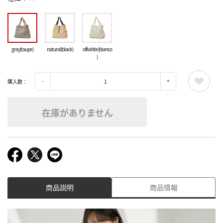
gray(taupe)
natural(black)
offwhite(bianco
)
購入数：
在庫がありません
商品説明
商品情報