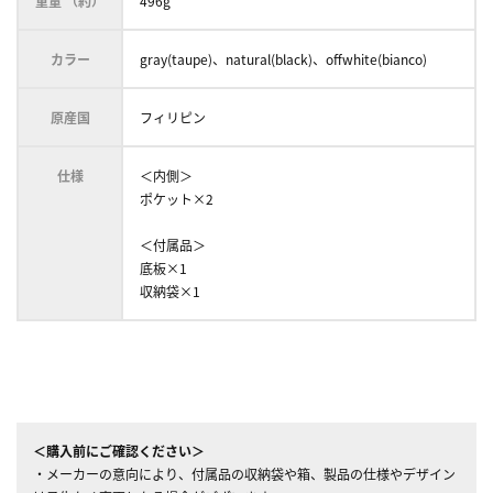
重量 （約）
496g
カラー
gray(taupe)、natural(black)、offwhite(bianco)
原産国
フィリピン
仕様
＜内側＞
ポケット×2
＜付属品＞
底板×1
収納袋×1
＜購入前にご確認ください＞
・メーカーの意向により、付属品の収納袋や箱、製品の仕様やデザイン