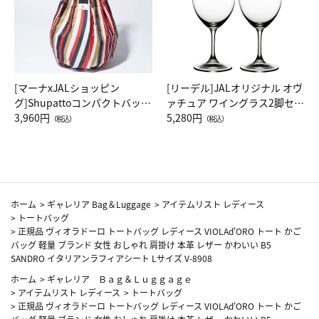
[マーナxJALショッピン
[リーデル]JALオリジナル オヴ
グ]Shupattoコンパクトバッグ
ァチュア ワイングラス2脚セッ
Drop JAL客室乗務員（LC）ス
3,960円
ト（レッドワイン）
5,280円
（税込）
（税込）
カーフ柄
ホーム
>
ギャレリア Bag＆Luggage
>
アイテムリスト レディース
>
トートバッグ
>
正規品 ヴィオラドーロ トートバッグ レディース VIOLAd'ORO トート かご
バッグ 軽量 ブランド 女性 おしゃれ 肩掛け 本革 レザー かわいい B5
SANDRO イタリアンラフィアシート Lサイズ V-8908
ホーム
>
ギャレリア Ｂａｇ＆Ｌｕｇｇａｇｅ
>
アイテムリスト レディース
>
トートバッグ
>
正規品 ヴィオラドーロ トートバッグ レディース VIOLAd'ORO トート かご