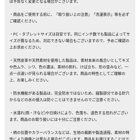
は予告なく変更となる場合がございます。
・商品をご使用する前に、「取り扱い上の注意」「洗濯表示」等を必ず
ご確認ください。
・PC・タブレットサイズは目安です。同じインチ数でも製品によってサ
イズが異なるため、対応できない場合もございますので、予めご確認の
上お求めください。
・天然皮革や天然素材を使用した製品は、素材本来の風合いとしてキズ
や色ムラ、シワ、色の濃淡、素材の割れ、けば立ち、形の歪みなど、一
点一点違いが見られる場合がございます。商品の特性としてご理解の
上、お楽しみください。
・防水機能がある製品は、完全防水ではないため、縫製部分である針穴
からなどの水の侵入は防ぐことはできませんのでご注意ください。
・水濡れ(雨・汗など)や日焼けにより、色落ち、退色する恐れがござい
ます。商品のお取り扱いには十分にご注意ください。
・柄の位置やカラーバランスなどは、生地の裁断や製造過程、素材の特
性により画像とは異なる場合がございます。商品をお選びすることはで