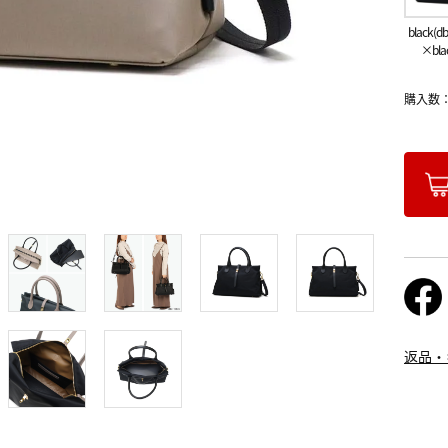
black(db
×bla
購入数
返品・