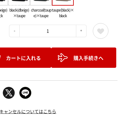
eige)
black(dbeige)
charcoal(taup
taupe(black)×
ck
×taupe
e)×taupe
black
：
カートに入れる
購入手続きへ
キャンセルについてはこちら