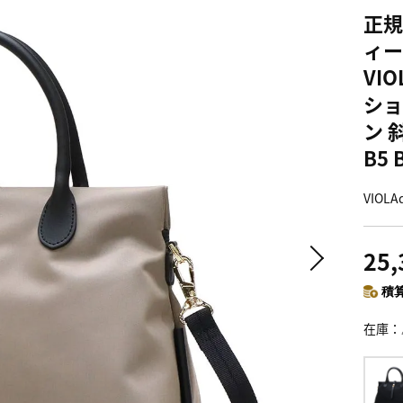
正規
ィー
VI
ショ
ン 
B5 
VIO
25
積算
在庫