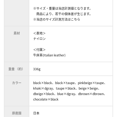
※サイズ・重量は当店計測値となります。
商品により、若干の個体差が生じます。
※当店のサイズ計測方法はこちら
素材
＜表地＞
ナイロン
＜付属＞
牛床革(Italian leather)
重量 （約）
336g
カラー
black×black、black×taupe、pinkbeige×taupe、
khaki×dgray、taupe×black、beige×beige、
dbeige×black、blue×dgray、dbrown×dbrown、
chocolate×black
原産国
日本