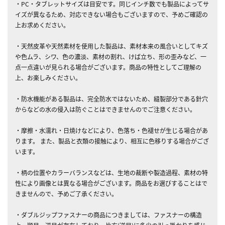
・PC・タブレットサイズは目安です。同じインチ数でも製品によってサ
イズが異なるため、対応できない場合もございますので、予めご確認の
上お求めください。
・天然皮革や天然素材を使用した製品は、素材本来の風合いとしてキズ
や色ムラ、シワ、色の濃淡、素材の割れ、けば立ち、形の歪みなど、一
点一点違いが見られる場合がございます。商品の特性としてご理解の
上、お楽しみください。
・防水機能がある製品は、完全防水ではないため、縫製部分である針穴
からなどの水の侵入は防ぐことはできませんのでご注意ください。
・摩擦・水濡れ・日焼けなどにより、色落ち・色褪せが生じる場合があ
ります。 また、製品と衣類の接触により、相互に色移りする場合がござ
います。
・柄の位置やカラーバランスなどは、生地の裁断や製造過程、素材の特
性により画像とは異なる場合がございます。商品をお選びすることはで
きませんので、予めご了承ください。
・ダブルジップファスナーの商品につきましては、ファスナーの構造