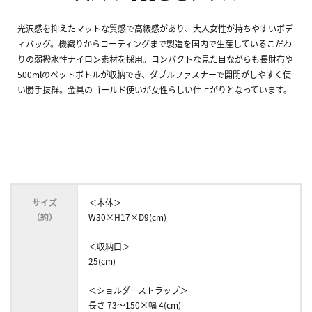
光沢感を抑えたマットな質感で高級感があり、大人女性が持ちやすいボデ
ィバッグ。機織りからコーティングまで製造を国内で生産しているこだわ
りの弱撥水性ナイロン素材を採用。コンパクトな見た目ながらも長財布や
500mlのペットボトルが収納でき、ダブルファスナーで開閉がしやすく使
い勝手抜群。金具のゴールド使いが女性らしい仕上がりとなっています。
サイズ
＜本体＞
（約）
W30×H17×D9(cm)
＜収納口＞
25(cm)
＜ショルダーストラップ＞
長さ 73～150×幅 4(cm)