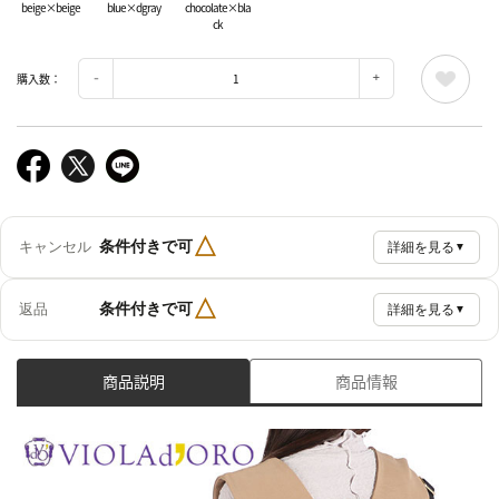
beige×beige
blue×dgray
chocolate×bla
ck
購入数：
△
条件付きで可
キャンセル
詳細を見る
▼
△
条件付きで可
返品
詳細を見る
▼
商品説明
商品情報