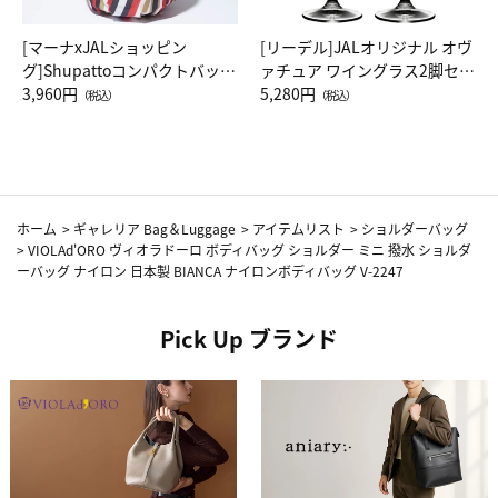
[マーナxJALショッピン
[リーデル]JALオリジナル オヴ
グ]Shupattoコンパクトバッグ
ァチュア ワイングラス2脚セッ
Drop JAL客室乗務員（LC）ス
3,960円
ト（レッドワイン）
5,280円
（税込）
（税込）
カーフ柄
ホーム
>
ギャレリア Bag＆Luggage
>
アイテムリスト
>
ショルダーバッグ
>
VIOLAd'ORO ヴィオラドーロ ボディバッグ ショルダー ミニ 撥水 ショルダ
ーバッグ ナイロン 日本製 BIANCA ナイロンボディバッグ V-2247
Pick Up ブランド