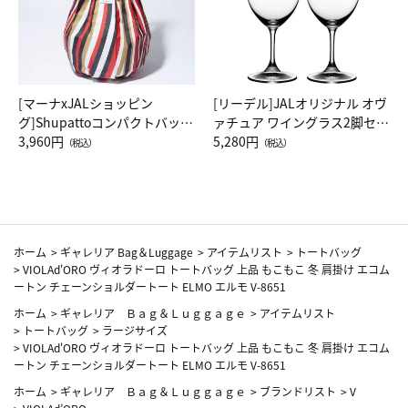
[マーナxJALショッピン
[リーデル]JALオリジナル オヴ
グ]Shupattoコンパクトバッグ
ァチュア ワイングラス2脚セッ
Drop JAL客室乗務員（LC）ス
3,960円
ト（レッドワイン）
5,280円
（税込）
（税込）
カーフ柄
ホーム
>
ギャレリア Bag＆Luggage
>
アイテムリスト
>
トートバッグ
>
VIOLAd'ORO ヴィオラドーロ トートバッグ 上品 もこもこ 冬 肩掛け エコム
ートン チェーンショルダートート ELMO エルモ V-8651
ホーム
>
ギャレリア Ｂａｇ＆Ｌｕｇｇａｇｅ
>
アイテムリスト
>
トートバッグ
>
ラージサイズ
>
VIOLAd'ORO ヴィオラドーロ トートバッグ 上品 もこもこ 冬 肩掛け エコム
ートン チェーンショルダートート ELMO エルモ V-8651
ホーム
>
ギャレリア Ｂａｇ＆Ｌｕｇｇａｇｅ
>
ブランドリスト
>
V