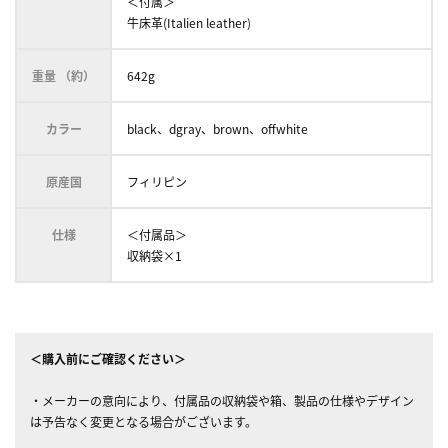
＜付属＞
牛床革(Italien leather)
重量 （約）
642g
カラー
black、dgray、brown、offwhite
原産国
フィリピン
仕様
＜付属品＞
収納袋×1
＜購入前にご確認ください＞
・メーカーの意向により、付属品の収納袋や箱、製品の仕様やデザイン
は予告なく変更となる場合がございます。