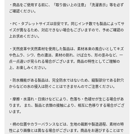
・商品をご使用する前に、「取り扱い上の注意」「洗濯表示」等を必ず
ご確認ください。
・PC・タブレットサイズは目安です。同じインチ数でも製品によってサ
イズが異なるため、対応できない場合もございますので、予めご確認の
上お求めください。
・天然皮革や天然素材を使用した製品は、素材本来の風合いとしてキズ
や色ムラ、シワ、色の濃淡、素材の割れ、けば立ち、形の歪みなど、一
点一点違いが見られる場合がございます。商品の特性としてご理解の
上、お楽しみください。
・防水機能がある製品は、完全防水ではないため、縫製部分である針穴
からなどの水の侵入は防ぐことはできませんのでご注意ください。
・摩擦・水濡れ・日焼けなどにより、色落ち・色褪せが生じる場合があ
ります。 また、製品と衣類の接触により、相互に色移りする場合がござ
います。
・柄の位置やカラーバランスなどは、生地の裁断や製造過程、素材の特
性により画像とは異なる場合がございます。商品をお選びすることはで