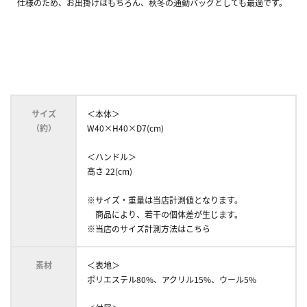
仕様のため、お出掛けはもちろん、秋冬の通勤バッグとしても最適です。
サイズ
＜本体＞
（約）
W40×H40×D7(cm)
＜ハンドル＞
高さ 22(cm)
※サイズ・重量は当店計測値となります。
商品により、若干の個体差が生じます。
※当店のサイズ計測方法はこちら
素材
＜表地＞
ポリエステル80%、アクリル15%、ウール5%