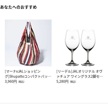
あなたへのおすすめ
[マーナxJALショッピン
[リーデル]JALオリジナル オヴ
グ]Shupattoコンパクトバッグ
ァチュア ワイングラス2脚セッ
Drop JAL客室乗務員（LC）ス
3,960円
ト（レッドワイン）
5,280円
（税込）
（税込）
カーフ柄