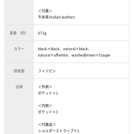
＜付属＞
牛床革(Italian leather)
重量 （約）
671g
カラー
black×black、natural×black、
natural×offwhite、washedbrown×l.taupe
原産国
フィリピン
仕様
＜外側＞
ポケット×1
＜内側＞
ポケット×3
＜付属品＞
ショルダーストラップ×1