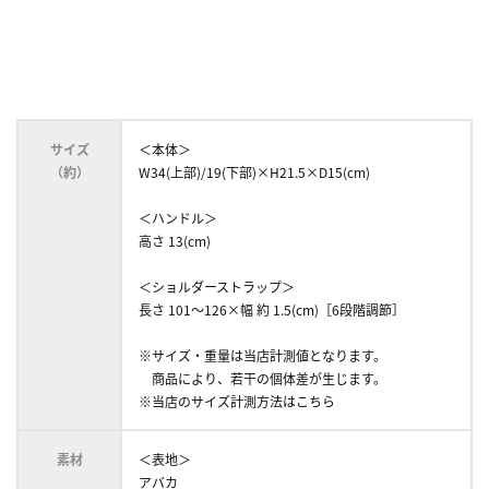
サイズ
＜本体＞
（約）
W34(上部)/19(下部)×H21.5×D15(cm)
＜ハンドル＞
高さ 13(cm)
＜ショルダーストラップ＞
長さ 101～126×幅 約 1.5(cm)［6段階調節］
※サイズ・重量は当店計測値となります。
商品により、若干の個体差が生じます。
※当店のサイズ計測方法はこちら
素材
＜表地＞
アバカ