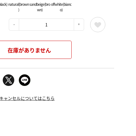
black)
natural(brown
sandbeige(bro
offwhite(bianc
)
wn)
o)
：
在庫がありません
キャンセルについてはこちら