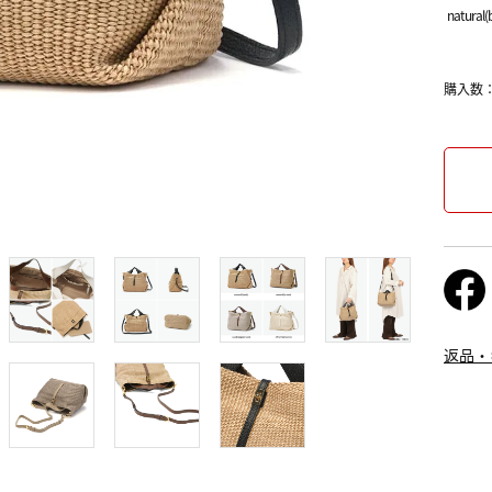
natural(
購入数
返品・