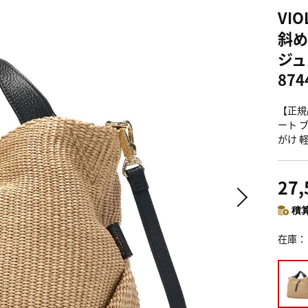
VI
斜め
ジュ
874
【正規
ート ブ
がけ 
27
積算
在庫