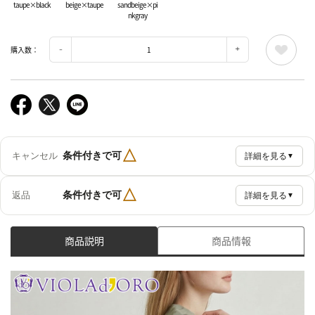
taupe×black
beige×taupe
sandbeige×pi
nkgray
購入数：
△
条件付きで可
キャンセル
詳細を見る
▼
△
条件付きで可
返品
詳細を見る
▼
商品説明
商品情報