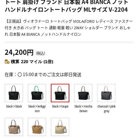
トート 肩掛け ブランド 日本製 A4 BIANCA ノット
ハンドルナイロントートバッグ MLサイズ V-2204
【正規品】ヴィオラドーロ トートバッグ VIOLAd'ORO レディース ファスナー
付き 大きめ バッグ トート 通勤 軽量 軽い 2WAY ショルダー ブランド おしゃ
れ 日本製 A4 BIANCA ノットハンドルナイロン
24,200円
（税込）
積算 220 マイル (1倍)
在庫
〇 15:00までのご注文は即日発送
black×black
black×kellygr
black×taupe
black×mocha
charcoal×pink
een
brown
gray