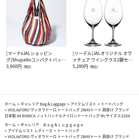
[マーナxJALショッピン
[リーデル]JALオリジナル オヴ
グ]Shupattoコンパクトバッグ
ァチュア ワイングラス2脚セッ
Drop JAL客室乗務員（LC）ス
3,960円
ト（レッドワイン）
5,280円
（税込）
（税込）
カーフ柄
ホーム
>
ギャレリア Bag＆Luggage
>
アイテムリスト
>
トートバッグ
>
VIOLAd'ORO ヴィオラドーロ トートバッグ 2WAYトート 肩掛け ブランド
日本製 A4 BIANCA ノットハンドルナイロントートバッグ MLサイズ V-2204
ホーム
>
ギャレリア Ｂａｇ＆Ｌｕｇｇａｇｅ
>
アイテムリスト レディース
>
トートバッグ
>
VIOLAd'ORO ヴィオラドーロ トートバッグ 2WAYトート 肩掛け ブランド