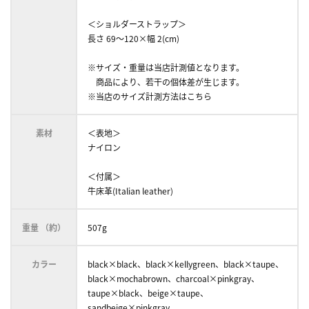
＜ショルダーストラップ＞
長さ 69～120×幅 2(cm)
※サイズ・重量は当店計測値となります。
商品により、若干の個体差が生じます。
※当店のサイズ計測方法はこちら
素材
＜表地＞
ナイロン
＜付属＞
牛床革(Italian leather)
重量 （約）
507g
カラー
black×black、black×kellygreen、black×taupe、
black×mochabrown、charcoal×pinkgray、
taupe×black、beige×taupe、
sandbeige×pinkgray