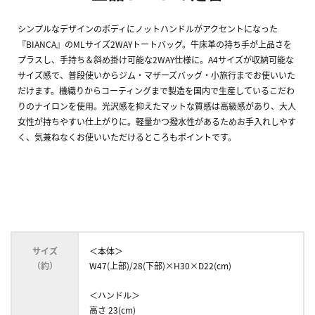
シンプルなデザインのボディにノットハンドルがアクセントになった
『BIANCA』のMLサイズ2WAYトートバッグ。牛床革の持ち手が上品さを
プラスし、手持ち＆斜め掛け可能な2WAY仕様に。A4サイズが収納可能な
サイズ感で、普段使いからジム・マザーズバッグ・小旅行までお使いいた
だけます。機織りからコーティングまで製造を国内で生産しているこだわ
りのナイロンを使用。光沢感を抑えたマットな質感は高級感があり、大人
女性が持ちやすい仕上がりに。軽量かつ撥水性があるためお手入れしやす
く、気兼ねなくお使いいただけるところもポイントです。
サイズ
＜本体＞
（約）
W47(上部)/28(下部)×H30×D22(cm)
＜ハンドル＞
高さ 23(cm)