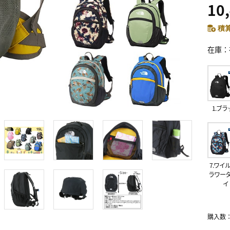
10
積算
在庫
1.ブラ
7.ワイ
ラワー
イ
購入数