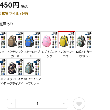
,450円
（税込）
 570 マイル (6倍)
在庫あり
ック
2.クラシック
3.ヒーローブ
4.プリズムピ
5.バルーンイ
6.ポストカー
カーキ
ルー
ンク
エロー
ドプリント
ルドフ
8.ランドスケ
10.フライルア
タイダ
ープタイダイ
ープリント
：