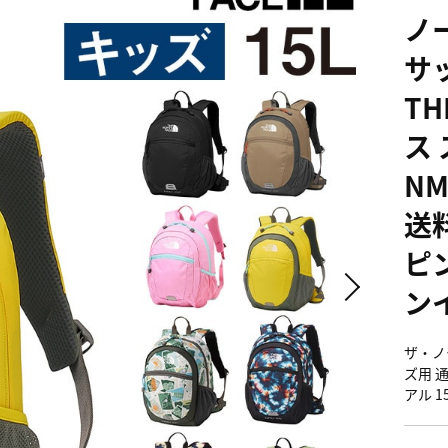
ノ
サ
TH
ス 
NM
送
ピ
ンイ
ザ・ノー
ズ用 
アル 15