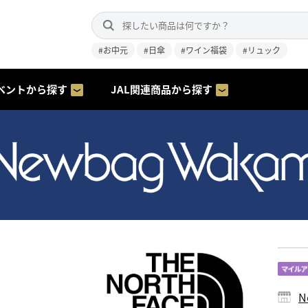
#お中元
#日傘
#ワイン福袋
#リュック
ベントから探す
JAL関連商品から探す
N