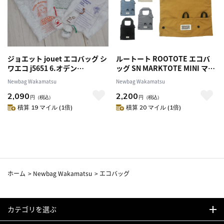
ジョエット jouet エコバッグ シ
ルートート ROOTOTE エコバ
ワエコ j5651 6.オデン
ッグ SN MARKTOTE MINI マル
99xj5651f メンズ レディース
クトートミニ 6742 2.グレー
Newbag Wakamatsu
Newbag Wakamatsu
99x674202 メンズ レディース
2,090
2,200
円
（税込）
円
（税込）
積算 19 マイル (1倍)
積算 20 マイル (1倍)
ホーム
>
Newbag Wakamatsu
>
エコバッグ
カテゴリを選ぶ