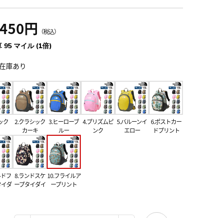
,450円
（税込）
 95 マイル (1倍)
在庫あり
ック
2.クラシック
3.ヒーローブ
4.プリズムピ
5.バルーンイ
6.ポストカー
カーキ
ルー
ンク
エロー
ドプリント
ルドフ
8.ランドスケ
10.フライルア
タイダ
ープタイダイ
ープリント