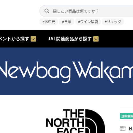
#お中元
#日傘
#ワイン福袋
#リュック
ベントから探す
JAL関連商品から探す
N