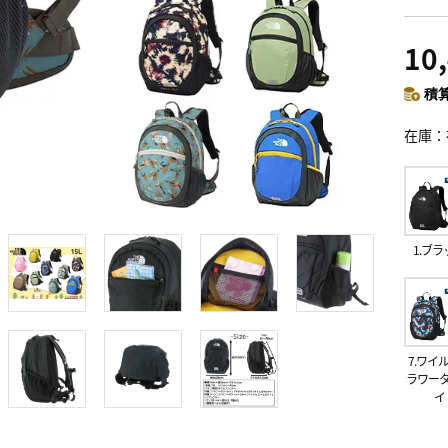
10
積算
在庫
1.ブラ
7.ワイ
ラワー
イ