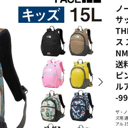
ノ
サ
TH
ス 
NM
送
ピ
ル
-9
ザ・ノー
ズ用 
アル 15