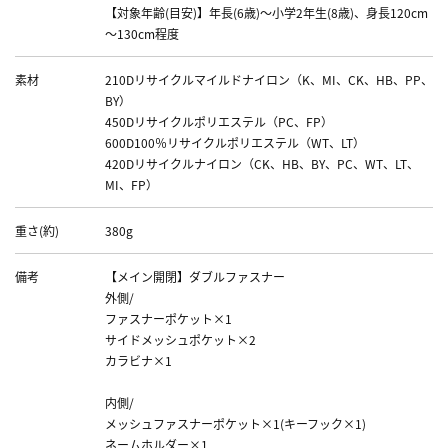
【対象年齢(目安)】年長(6歳)～小学2年生(8歳)、身長120cm
～130cm程度
素材
210Dリサイクルマイルドナイロン（K、MI、CK、HB、PP、
BY）
450Dリサイクルポリエステル（PC、FP）
600D100％リサイクルポリエステル（WT、LT）
420Dリサイクルナイロン（CK、HB、BY、PC、WT、LT、
MI、FP）
重さ(約)
380g
備考
【メイン開閉】ダブルファスナー
外側/
ファスナーポケット×1
サイドメッシュポケット×2
カラビナ×1
内側/
メッシュファスナーポケット×1(キーフック×1)
ネームホルダー×1