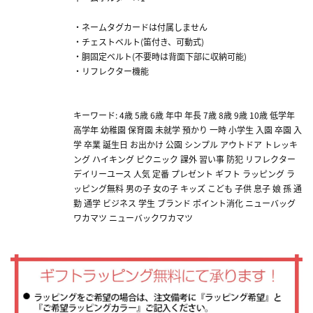
・ネームタグカードは付属しません
・チェストベルト(笛付き、可動式)
・胴固定ベルト(不要時は背面下部に収納可能)
・リフレクター機能
キーワード: 4歳 5歳 6歳 年中 年長 7歳 8歳 9歳 10歳 低学年
高学年 幼稚園 保育園 未就学 預かり 一時 小学生 入園 卒園 入
学 卒業 誕生日 お出かけ 公園 シンプル アウトドア トレッキ
ング ハイキング ピクニック 課外 習い事 防犯 リフレクター
デイリーユース 人気 定番 プレゼント ギフト ラッピング ラ
ッピング無料 男の子 女の子 キッズ こども 子供 息子 娘 孫 通
勤 通学 ビジネス 学生 ブランド ポイント消化 ニューバッグ
ワカマツ ニューバックワカマツ