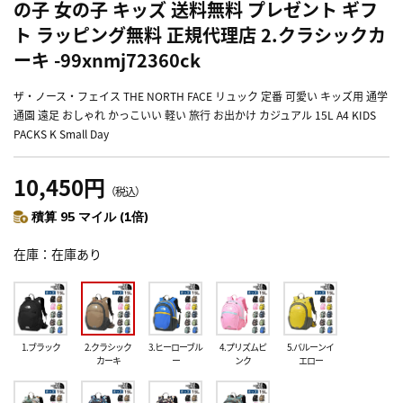
の子 女の子 キッズ 送料無料 プレゼント ギフ
ト ラッピング無料 正規代理店 2.クラシックカ
ーキ -99xnmj72360ck
ザ・ノース・フェイス THE NORTH FACE リュック 定番 可愛い キッズ用 通学
通園 遠足 おしゃれ かっこいい 軽い 旅行 お出かけ カジュアル 15L A4 KIDS
PACKS K Small Day
10,450円
（税込）
積算 95 マイル (1倍)
在庫
在庫あり
1.ブラック
2.クラシック
3.ヒーローブル
4.プリズムピ
5.バルーンイ
カーキ
ー
ンク
エロー