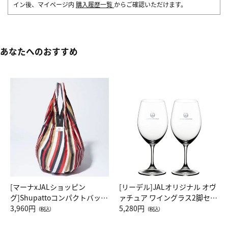
イン後、マイページ内
購入履歴一覧
からご確認いただけます。
あなたへのおすすめ
[マーナxJALショッピン
[リーデル]JALオリジナル オヴ
グ]Shupattoコンパクトバッグ
ァチュア ワイングラス2脚セッ
Drop JAL客室乗務員（LC）ス
3,960円
ト（レッドワイン）
5,280円
（税込）
（税込）
カーフ柄