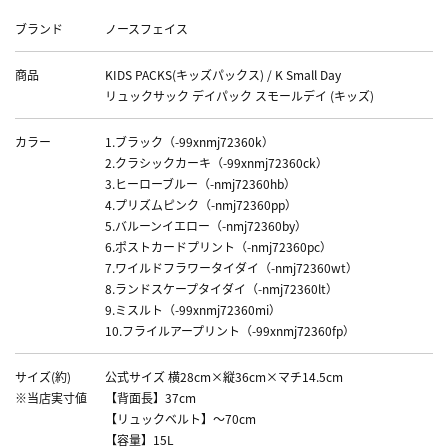
ブランド
ノースフェイス
商品
KIDS PACKS(キッズパックス) / K Small Day
リュックサック デイパック スモールデイ (キッズ)
カラー
1.ブラック（-99xnmj72360k）
2.クラシックカーキ（-99xnmj72360ck）
3.ヒーローブルー（-nmj72360hb）
4.プリズムピンク（-nmj72360pp）
5.バルーンイエロー（-nmj72360by）
6.ポストカードプリント（-nmj72360pc）
7.ワイルドフラワータイダイ（-nmj72360wt）
8.ランドスケープタイダイ（-nmj72360lt）
9.ミスルト（-99xnmj72360mi）
10.フライルアープリント（-99xnmj72360fp）
サイズ(約)
公式サイズ 横28cm×縦36cm×マチ14.5cm
※当店実寸値
【背面長】37cm
【リュックベルト】～70cm
【容量】15L