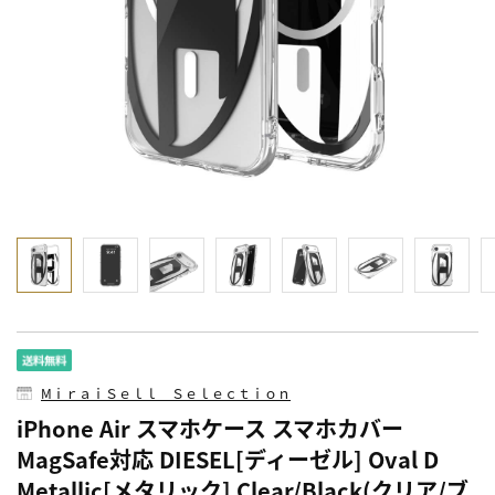
MⅰｒａｉＳｅｌｌ Ｓｅｌｅｃｔｉｏｎ
iPhone Air スマホケース スマホカバー
MagSafe対応 DIESEL[ディーゼル] Oval D
Metallic[メタリック] Clear/Black(クリア/ブ