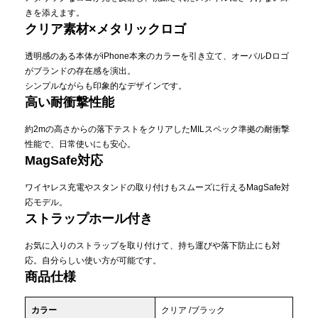
きを添えます。
クリア素材×メタリックロゴ
透明感のある本体がiPhone本来のカラーを引き立て、オーバルDロゴ
がブランドの存在感を演出。
シンプルながらも印象的なデザインです。
高い耐衝撃性能
約2mの高さからの落下テストをクリアしたMILスペック準拠の耐衝撃
性能で、日常使いにも安心。
MagSafe対応
ワイヤレス充電やスタンドの取り付けもスムーズに行えるMagSafe対
応モデル。
ストラップホール付き
お気に入りのストラップを取り付けて、持ち運びや落下防止にも対
応。自分らしい使い方が可能です。
商品仕様
カラー
クリア /ブラック