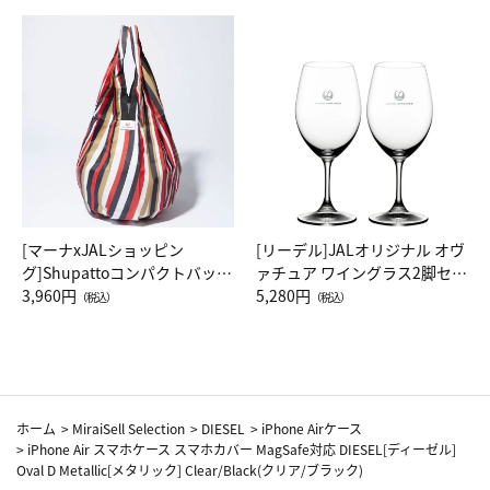
[マーナxJALショッピン
[リーデル]JALオリジナル オヴ
グ]Shupattoコンパクトバッグ
ァチュア ワイングラス2脚セッ
Drop JAL客室乗務員（LC）ス
3,960円
ト（レッドワイン）
5,280円
（税込）
（税込）
カーフ柄
ホーム
>
MiraiSell Selection
>
DIESEL
>
iPhone Airケース
>
iPhone Air スマホケース スマホカバー MagSafe対応 DIESEL[ディーゼル]
Oval D Metallic[メタリック] Clear/Black(クリア/ブラック)