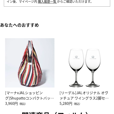
イン後、マイページ内
購入履歴一覧
からご確認いただけます。
あなたへのおすすめ
[マーナxJALショッピン
[リーデル]JALオリジナル オヴ
グ]Shupattoコンパクトバッグ
ァチュア ワイングラス2脚セッ
Drop JAL客室乗務員（LC）ス
3,960円
ト（レッドワイン）
5,280円
（税込）
（税込）
カーフ柄