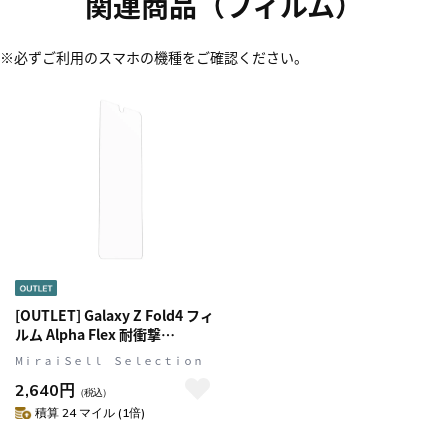
関連商品（フィルム）
※必ずご利用のスマホの機種をご確認ください。
[OUTLET] Galaxy Z Fold4 フィ
ルム Alpha Flex 耐衝撃
OtterBox オッターボックス
MⅰｒａｉＳｅｌｌ Ｓｅｌｅｃｔｉｏｎ
(77-90092)
2,640円
（税込）
積算 24 マイル (1倍)