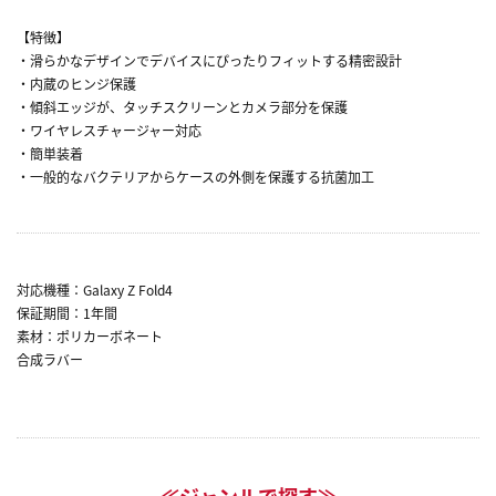
【特徴】
・滑らかなデザインでデバイスにぴったりフィットする精密設計
・内蔵のヒンジ保護
・傾斜エッジが、タッチスクリーンとカメラ部分を保護
・ワイヤレスチャージャー対応
・簡単装着
・一般的なバクテリアからケースの外側を保護する抗菌加工
対応機種：Galaxy Z Fold4
保証期間：1年間
素材：ポリカーボネート
合成ラバー