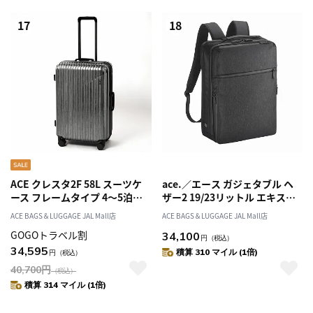
17
18
ACE クレスタ2F 58L スーツケ
ace.／エース ガジェタブル ヘ
ース フレームタイプ 4～5泊
ザー2 19/23リットル エキスパ
05107
ンダブル リュック・バックパッ
ACE BAGS＆LUGGAGE JAL Mall店
ACE BAGS＆LUGGAGE JAL Mall店
ク 68294
GOGOトラベル割
34,100
円
（税込）
34,595
積算 310 マイル (1倍)
円
（税込）
40,700
円
（税込）
積算 314 マイル (1倍)