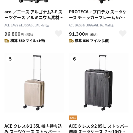
ace.／エース アルゴナム3-F ス
PROTECA／プロテカ スーツケ
ーツケース アルミニウム素材
ース チェッカーフレーム 67リ
フレームタイプ 100リットル
ットル フレームタイプ 00143
ACE BAGS＆LUGGAGE JAL Mall店
ACE BAGS＆LUGGAGE JAL Mall店
05503
96,800
91,300
円
（税込）
円
（税込）
積算 880 マイル (1倍)
積算 830 マイル (1倍)
5
6
ACE クレスタ2 35L 機内持ち込
ACE クレスタ2 85Ｌ ストッパー
み スーツケース ストッパー機
機能 スーツケース ７～10泊