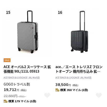
15
16
ACE オーバル2 スーツケース 拡
ace.／エース トレリスZ フロン
張機能 90L/111L 05913
トオープン 機内持ち込み 拡張
機能 41/49L 09071
ACE BAGS＆LUGGAGE JAL Mall店
ACE BAGS＆LUGGAGE JAL Mall店
GOGOトラベル割
38,500
円
（税込）
19,712
積算 350 マイル (1倍)
円
（税込）
22,880
円
（税込）
積算 179 マイル (1倍)