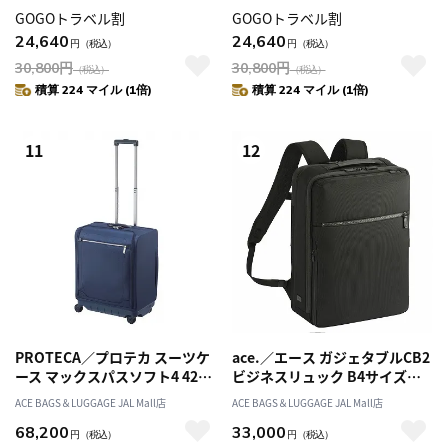
GOGOトラベル割
GOGOトラベル割
24,640
24,640
円
（税込）
円
（税込）
30,800
円
30,800
円
（税込）
（税込）
積算 224 マイル (1倍)
積算 224 マイル (1倍)
11
12
PROTECA／プロテカ スーツケ
ace.／エース ガジェタブルCB2
ース マックスパスソフト4 42リ
ビジネスリュック B4サイズ
ットル ソフトケース 日本製 2～
15.6インチ 19/23L 20025
ACE BAGS＆LUGGAGE JAL Mall店
ACE BAGS＆LUGGAGE JAL Mall店
3泊 機内持込 12112
68,200
33,000
円
（税込）
円
（税込）