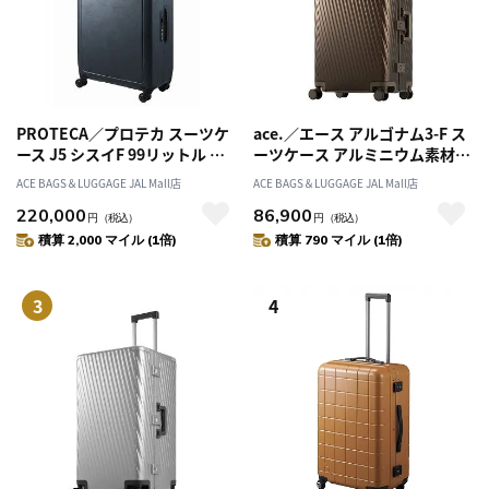
PROTECA／プロテカ スーツケ
ace.／エース アルゴナム3-F ス
ース J5 シスイF 99リットル 日
ーツケース アルミニウム素材
本製 フレームタイプ 双輪 キャ
フレームタイプ 73リットル
ACE BAGS＆LUGGAGE JAL Mall店
ACE BAGS＆LUGGAGE JAL Mall店
スターストッパー 00574
05502
220,000
86,900
円
（税込）
円
（税込）
積算 2,000 マイル (1倍)
積算 790 マイル (1倍)
3
4