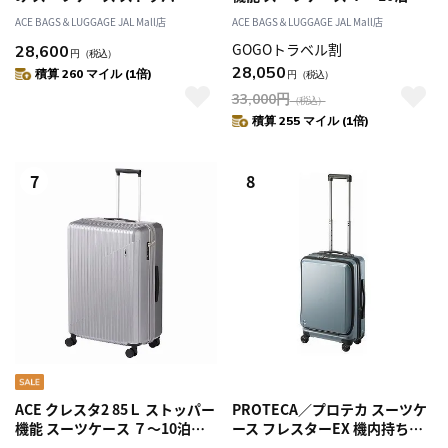
能 2～3泊 06936
06938
ACE BAGS＆LUGGAGE JAL Mall店
ACE BAGS＆LUGGAGE JAL Mall店
GOGOトラベル割
28,600
円
（税込）
28,050
積算 260 マイル (1倍)
円
（税込）
33,000
円
（税込）
積算 255 マイル (1倍)
7
8
ACE クレスタ2 85Ｌ ストッパー
PROTECA／プロテカ スーツケ
機能 スーツケース ７～10泊
ース フレスターEX 機内持ち込
06938
み キャスターストッパー フロ