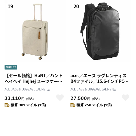
19
20
【セール価格】HaNT／ハント
ace.／エース ラグレンティス
ヘイヘイ Hejhej スーツケース
B4ファイル／15.6インチPC対
70リットル 05182
応 リュック バックパック エキ
ACE BAGS＆LUGGAGE JAL Mall店
ACE BAGS＆LUGGAGE JAL Mall店
スパンダブル 68323
33,110
27,500
円
（税込）
円
（税込）
積算 301 マイル (1倍)
積算 250 マイル (1倍)