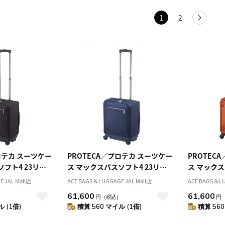
1
2
ロテカ スーツケー
PROTECA／プロテカ スーツケー
PROTEC
フト4 23リッ
ス マックスパスソフト4 23リッ
ス マックス
 日本製 1～2泊
トル ソフトケース 日本製 1～2泊
トル ソフト
 JAL Mall店
ACE BAGS＆LUGGAGE JAL Mall店
ACE BAGS＆LU
機内持込 12111
機内持
61,600
61,600
）
円
（税込）
円
 (1倍)
積算 560 マイル (1倍)
積算 560