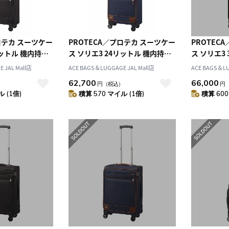
ロテカ スーツケー
PROTECA／プロテカ スーツケー
PROTEC
リットル 機内持ち
ス ソリエ3 24リットル 機内持ち
ス ソリエ3
ャスターストッパ
込みサイズ キャスターストッパ
込みサイズ
 JAL Mall店
ACE BAGS＆LUGGAGE JAL Mall店
ACE BAGS＆LU
ケース 1泊程度の
ー付き キャリーケース 1泊程度の
ー付き キャ
62,700
66,000
）
円
（税込）
円
旅行に 12871
 (1倍)
積算 570 マイル (1倍)
積算 600