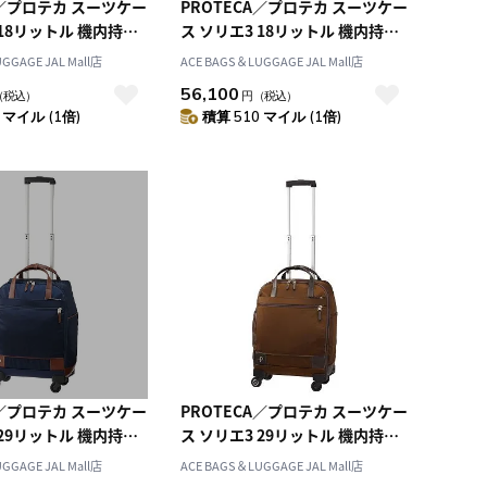
A／プロテカ スーツケー
PROTECA／プロテカ スーツケー
 18リットル 機内持ち
ス ソリエ3 18リットル 機内持ち
 カジュアル キャリー
込みサイズ カジュアル キャリー
GGAGE JAL Mall店
ACE BAGS＆LUGGAGE JAL Mall店
ャスターストッパー付
ケース キャスターストッパー付
56,100
（税込）
円
（税込）
～1泊程度の旅行に最適
き 日帰り～1泊程度の旅行に最適
 マイル (1倍)
積算 510 マイル (1倍)
ンドル・枠なしタイプ
な2本手ハンドル・枠なしタイプ
12881
A／プロテカ スーツケー
PROTECA／プロテカ スーツケー
 29リットル 機内持ち
ス ソリエ3 29リットル 機内持ち
 カジュアル キャリー
込みサイズ カジュアル キャリー
GGAGE JAL Mall店
ACE BAGS＆LUGGAGE JAL Mall店
ャスターストッパー付
ケース キャスターストッパー付