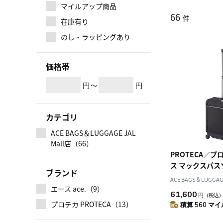
マイルアップ商品
66
件
在庫有り
のし・ラッピングあり
価格帯
円
～
円
カテゴリ
ACE BAGS＆LUGGAGE JAL
Mall店（66）
PROTECA／プ
ス マックスパスソ
ブランド
トル ソフトケース
ACE BAGS＆LUGGAGE
機内持込 12111
エース ace.（9）
61,600
円
（税込
プロテカ PROTECA（13）
積算 560 マイル