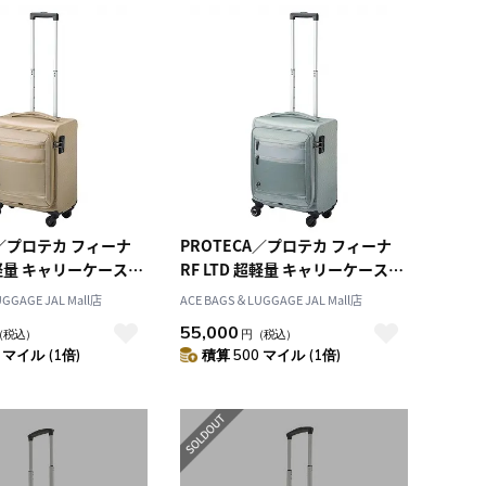
A／プロテカ フィーナ
PROTECA／プロテカ フィーナ
 超軽量 キャリーケース
RF LTD 超軽量 キャリーケース
13062
24L 1.9kg 13062
GGAGE JAL Mall店
ACE BAGS＆LUGGAGE JAL Mall店
55,000
（税込）
円
（税込）
 マイル (1倍)
積算 500 マイル (1倍)