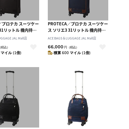
A／プロテカ スーツケー
PROTECA／プロテカ スーツケー
 31リットル 機内持ち
ス ソリエ3 31リットル 機内持ち
 キャスターストッパ
込みサイズ キャスターストッパ
GGAGE JAL Mall店
ACE BAGS＆LUGGAGE JAL Mall店
リーケース 1～2泊程
ー付き キャリーケース 1～2泊程
66,000
（税込）
円
（税込）
度の旅行に 12872
度の旅行に 12872
 マイル (1倍)
積算 600 マイル (1倍)