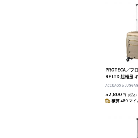
PROTECA／プ
RF LTD 超軽
18L 1.8kg 1306
ACE BAGS＆LUGGAGE
52,800
円
（税込
積算 480 マイル