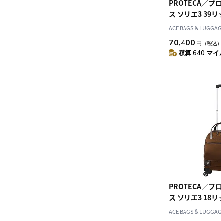
PROTECA／プ
ス ソリエ3 39
ーストッパー付き
ACE BAGS＆LUGGAGE
70,400
円
（税込
積算 640 マイル
PROTECA／プ
ス ソリエ3 18
込みサイズ カジ
ACE BAGS＆LUGGAGE
ケース キャス