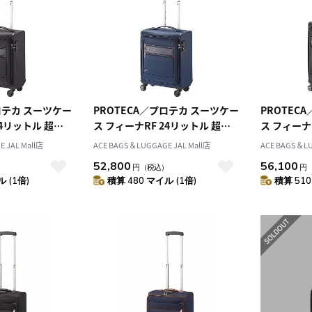
ロテカ スーツケー
PROTECA／プロテカ スーツケー
PROTEC
24リットル 超軽
ス フィーナRF 24リットル 超軽
ス フィーナ
量 キャリーケース 1.9kg 12822
量 キャリーケース 1.9kg 12822
 JAL Mall店
ACE BAGS＆LUGGAGE JAL Mall店
ACE BAGS＆LU
52,800
56,100
）
円
（税込）
円
 (1倍)
積算 480 マイル (1倍)
積算 510