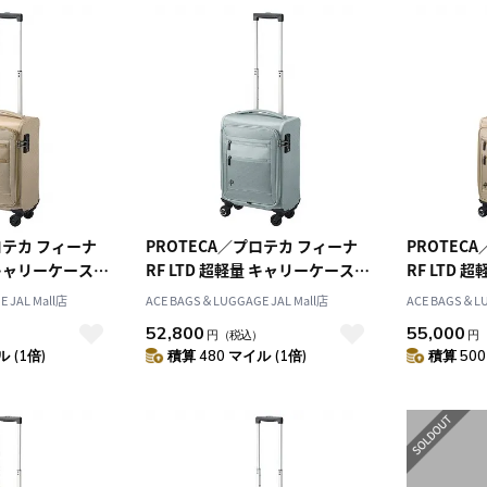
ロテカ フィーナ
PROTECA／プロテカ フィーナ
PROTEC
量 キャリーケース
RF LTD 超軽量 キャリーケース
RF LTD
1
18L 1.8kg 13061
24L 1.9kg 
 JAL Mall店
ACE BAGS＆LUGGAGE JAL Mall店
ACE BAGS＆LU
52,800
55,000
）
円
（税込）
円
 (1倍)
積算 480 マイル (1倍)
積算 500