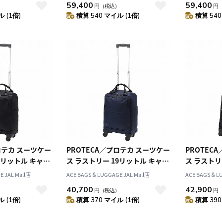
59,400
59,400
）
円
（税込）
円
程度の旅行に最適
き 2泊程度の旅行に最適な2本手
き 2泊程
 (1倍)
積算 540 マイル (1倍)
積算 540
ル・枠なしタイプ
ハンドル・枠なしタイプ 12882
ロテカ スーツケー
PROTECA／プロテカ スーツケー
PROTEC
9リットル キャリ
ス ラストリー 19リットル キャリ
ス ラストリ
ーケース 12981
ーケー
 JAL Mall店
ACE BAGS＆LUGGAGE JAL Mall店
ACE BAGS＆LU
40,700
42,900
）
円
（税込）
円
 (1倍)
積算 370 マイル (1倍)
積算 390