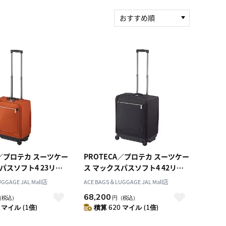
おすすめ順
新着順
積算マイル率（高い
順）
人気順
レビュー件数（多い
順）
レビュー評価（高い
順）
価格（安い順）
価格（高い順）
A／プロテカ スーツケー
PROTECA／プロテカ スーツケー
パスソフト4 23リッ
ス マックスパスソフト4 42リッ
ケース 日本製 1～2泊
トル ソフトケース 日本製 2～3泊
GGAGE JAL Mall店
ACE BAGS＆LUGGAGE JAL Mall店
込 12111
機内持込 12112
68,200
（税込）
円
（税込）
 マイル (1倍)
積算 620 マイル (1倍)