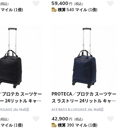
59,400
（税込）
円
（税込）
度の旅行に最適な2本手
き 2泊程度の旅行に最適な2本手
 マイル (1倍)
積算 540 マイル (1倍)
ハンドル・枠なしタイプ 12882
ハンドル・枠なしタイプ 12882
A／プロテカ スーツケー
PROTECA／プロテカ スーツケー
ー 24リットル キャリ
ス ラストリー 24リットル キャリ
ス 12982
ーケース 12982
GGAGE JAL Mall店
ACE BAGS＆LUGGAGE JAL Mall店
42,900
（税込）
円
（税込）
 マイル (1倍)
積算 390 マイル (1倍)