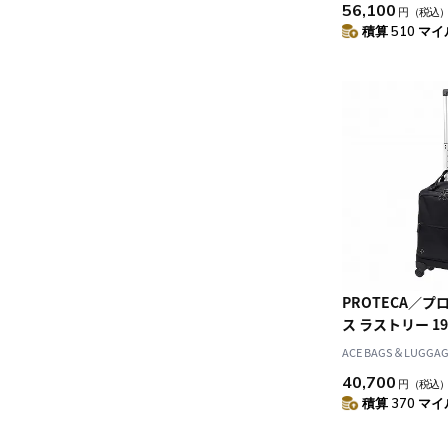
56,100
円
（税込
き 日帰り～1泊
積算 510 マイル
な2本手ハンド
12881
PROTECA／プ
ス ラストリー 1
ーケース 12981
ACE BAGS＆LUGGAGE
40,700
円
（税込
積算 370 マイル