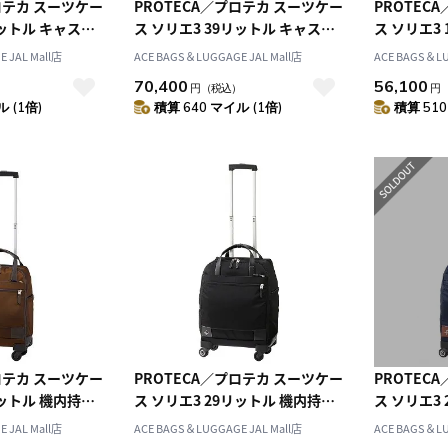
ロテカ スーツケー
PROTECA／プロテカ スーツケー
PROTEC
リットル キャスタ
ス ソリエ3 39リットル キャスタ
ス ソリエ3
 キャリーケー
ーストッパー付き キャリーケー
込みサイズ
 JAL Mall店
ACE BAGS＆LUGGAGE JAL Mall店
ACE BAGS＆LU
ス 2～3泊程度の旅行に 12873
ス 2～3泊程度の旅行に 12873
ケース キ
70,400
56,100
）
円
（税込）
円
き 日帰り
 (1倍)
積算 640 マイル (1倍)
積算 510
な2本手ハ
12881
ロテカ スーツケー
PROTECA／プロテカ スーツケー
PROTEC
リットル 機内持ち
ス ソリエ3 29リットル 機内持ち
ス ソリエ3
ュアル キャリー
込みサイズ カジュアル キャリー
込みサイズ
 JAL Mall店
ACE BAGS＆LUGGAGE JAL Mall店
ACE BAGS＆LU
ターストッパー付
ケース キャスターストッパー付
ケース キ