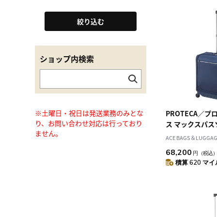
絞り込む
ショップ内検索
※土曜日・祝日は発送業務のみとな
PROTECA／プ
り、お問い合わせ対応は行っており
ス マックスパスソ
ません。
トル ソフトケース
ACE BAGS＆LUGGAGE
機内持込 12112
68,200
円
（税込
積算 620 マイル