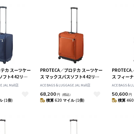
ロテカ スーツケー
PROTECA／プロテカ スーツケー
PROTEC
フト4 42リッ
ス マックスパスソフト4 42リッ
ス フィーナ
 日本製 2～3泊
トル ソフトケース 日本製 2～3泊
 JAL Mall店
ACE BAGS＆LUGGAGE JAL Mall店
ACE BAGS＆LU
機内持込 12112
68,200
50,600
）
円
（税込）
円
 (1倍)
積算 620 マイル (1倍)
積算 460