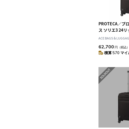
PROTECA／プ
ス ソリエ3 24
込みサイズ キ
ACE BAGS＆LUGGAGE
ー付き キャリー
62,700
円
（税込
旅行に 12871
積算 570 マイル