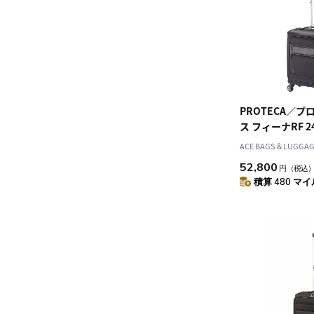
PROTECA／プ
ス フィーナRF 
ACE BAGS＆LUGGAGE
52,800
円
（税込
積算 480 マイル