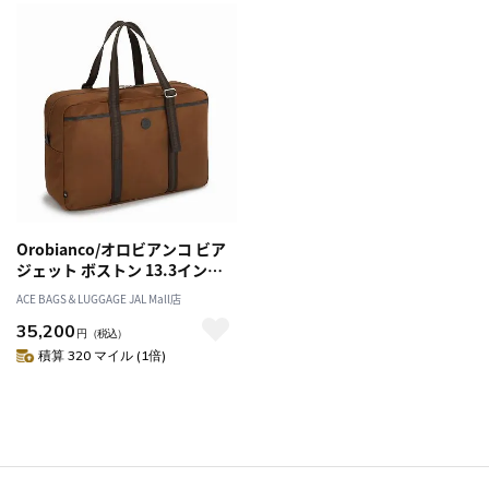
Orobianco/オロビアンコ ビア
ジェット ボストン 13.3インチ
A4ファイル 折り畳み 93085
ACE BAGS＆LUGGAGE JAL Mall店
35,200
円
（税込）
積算 320 マイル (1倍)