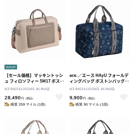
【セール価格】マッキントッシ
ace.／エース HAyU フォールデ
ュ フィロソフィー 5M17 ボスト
ィングバッグ ボストンバッグ
ンバッグ L 17736
17863
ACE BAGS＆LUGGAGE JAL Mall店
ACE BAGS＆LUGGAGE JAL Mall店
28,490
9,900
円
（税込）
円
（税込）
積算 259 マイル (1倍)
積算 90 マイル (1倍)