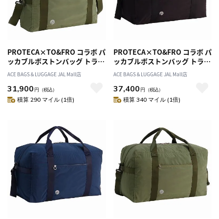
PROTECA×TO&FRO コラボ パ
PROTECA×TO&FRO コラボ パ
ッカブルボストンバッグ トラベ
ッカブルボストンバッグ トラベ
ル FUU-PACK B 軽量 撥水加工
ル FUU-PACK B 軽量 撥水加工
ACE BAGS＆LUGGAGE JAL Mall店
ACE BAGS＆LUGGAGE JAL Mall店
13.3L 13001
37.5L 13002
31,900
37,400
円
（税込）
円
（税込）
積算 290 マイル (1倍)
積算 340 マイル (1倍)