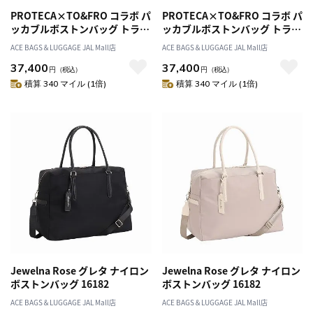
PROTECA×TO&FRO コラボ パ
PROTECA×TO&FRO コラボ パ
ッカブルボストンバッグ トラベ
ッカブルボストンバッグ トラベ
ル FUU-PACK B 軽量 撥水加工
ル FUU-PACK B 軽量 撥水加工
ACE BAGS＆LUGGAGE JAL Mall店
ACE BAGS＆LUGGAGE JAL Mall店
37.5L 13002
37.5L 13002
37,400
37,400
円
（税込）
円
（税込）
積算 340 マイル (1倍)
積算 340 マイル (1倍)
Jewelna Rose グレタ ナイロン
Jewelna Rose グレタ ナイロン
ボストンバッグ 16182
ボストンバッグ 16182
ACE BAGS＆LUGGAGE JAL Mall店
ACE BAGS＆LUGGAGE JAL Mall店