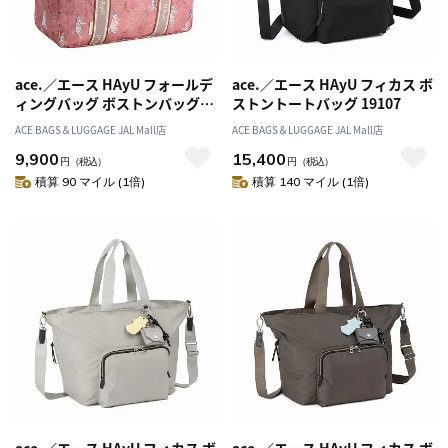
ace.／エース HAyU フォールデ
ace.／エース HAyU フィカス ボ
ィングバッグ ボストンバッグ
ストントートバッグ 19107
17863
ACE BAGS＆LUGGAGE JAL Mall店
ACE BAGS＆LUGGAGE JAL Mall店
9,900
15,400
円
（税込）
円
（税込）
積算 90 マイル (1倍)
積算 140 マイル (1倍)