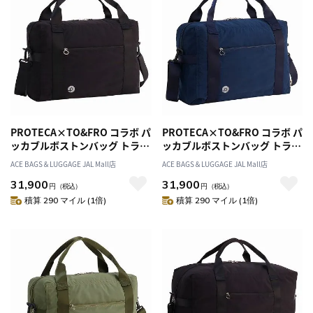
PROTECA×TO&FRO コラボ パ
PROTECA×TO&FRO コラボ パ
ッカブルボストンバッグ トラベ
ッカブルボストンバッグ トラベ
ル FUU-PACK B 軽量 撥水加工
ル FUU-PACK B 軽量 撥水加工
ACE BAGS＆LUGGAGE JAL Mall店
ACE BAGS＆LUGGAGE JAL Mall店
13.3L 13001
13.3L 13001
31,900
31,900
円
（税込）
円
（税込）
積算 290 マイル (1倍)
積算 290 マイル (1倍)