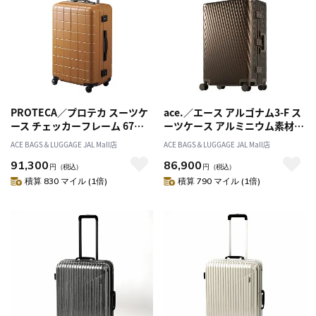
PROTECA／プロテカ スーツケ
ace.／エース アルゴナム3-F ス
ース チェッカーフレーム 67リ
ーツケース アルミニウム素材
ットル フレームタイプ 00143
フレームタイプ 73リットル
ACE BAGS＆LUGGAGE JAL Mall店
ACE BAGS＆LUGGAGE JAL Mall店
05502
91,300
86,900
円
（税込）
円
（税込）
積算 830 マイル (1倍)
積算 790 マイル (1倍)