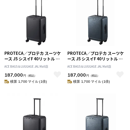
PROTECA／プロテカ スーツケ
PROTECA／プロテカ スーツケ
ース J5 シスイF 40リットル 日
ース J5 シスイF 40リットル 日
本製 フレームタイプ 双輪 キャ
本製 フレームタイプ 双輪 キャ
ACE BAGS＆LUGGAGE JAL Mall店
ACE BAGS＆LUGGAGE JAL Mall店
スターストッパー 00571
スターストッパー 00571
187,000
187,000
円
（税込）
円
（税込）
積算 1,700 マイル (1倍)
積算 1,700 マイル (1倍)