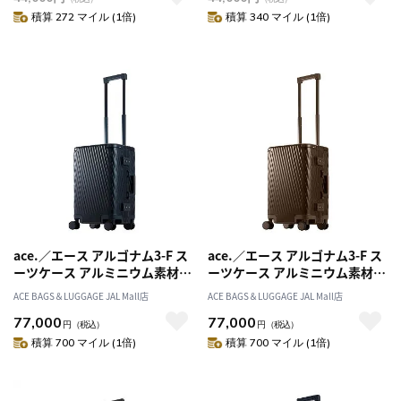
積算 272 マイル (1倍)
積算 340 マイル (1倍)
ace.／エース アルゴナム3-F ス
ace.／エース アルゴナム3-F ス
ーツケース アルミニウム素材
ーツケース アルミニウム素材
フレームタイプ 33リットル 機
フレームタイプ 33リットル 機
ACE BAGS＆LUGGAGE JAL Mall店
ACE BAGS＆LUGGAGE JAL Mall店
内持ち込み対応 05501
内持ち込み対応 05501
77,000
77,000
円
（税込）
円
（税込）
積算 700 マイル (1倍)
積算 700 マイル (1倍)