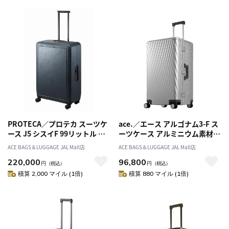
PROTECA／プロテカ スーツケ
ace.／エース アルゴナム3-F ス
ース J5 シスイF 99リットル 日
ーツケース アルミニウム素材
本製 フレームタイプ 双輪 キャ
フレームタイプ 100リットル
ACE BAGS＆LUGGAGE JAL Mall店
ACE BAGS＆LUGGAGE JAL Mall店
スターストッパー 00574
05503
220,000
96,800
円
（税込）
円
（税込）
積算 2,000 マイル (1倍)
積算 880 マイル (1倍)