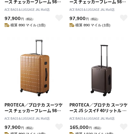
ース チェッカーフレーム 98リ
ース チェッカーフレーム 98リ
ットル フレームタイプ 00144
ットル フレームタイプ 00144
ACE BAGS＆LUGGAGE JAL Mall店
ACE BAGS＆LUGGAGE JAL Mall店
97,900
97,900
円
（税込）
円
（税込）
積算 890 マイル (1倍)
積算 890 マイル (1倍)
PROTECA／プロテカ スーツケ
PROTECA／プロテカ スーツケ
ース チェッカーフレーム 98リ
ース J5 シスイF 40リットル 日
ットル フレームタイプ 00144
本製 フレームタイプ 双輪 キャ
ACE BAGS＆LUGGAGE JAL Mall店
ACE BAGS＆LUGGAGE JAL Mall店
スターストッパー 00551
97,900
165,000
円
（税込）
円
（税込）
積算 890 マイル (1倍)
積算 1,500 マイル (1倍)