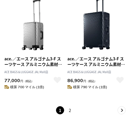
ace.／エース アルゴナム3-F ス
ace.／エース アルゴナム3-F ス
ーツケース アルミニウム素材
ーツケース アルミニウム素材
フレームタイプ 33リットル 機
フレームタイプ 73リットル
ACE BAGS＆LUGGAGE JAL Mall店
ACE BAGS＆LUGGAGE JAL Mall店
内持ち込み対応 05501
05502
77,000
86,900
円
（税込）
円
（税込）
積算 700 マイル (1倍)
積算 790 マイル (1倍)
1
2