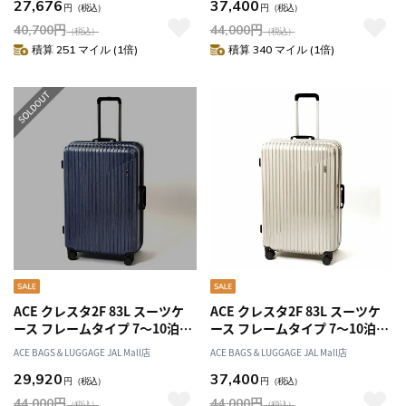
27,676
37,400
円
（税込）
円
（税込）
40,700
円
44,000
円
（税込）
（税込）
積算 251 マイル (1倍)
積算 340 マイル (1倍)
ACE クレスタ2F 83L スーツケ
ACE クレスタ2F 83L スーツケ
ース フレームタイプ 7～10泊
ース フレームタイプ 7～10泊
05108
05108
ACE BAGS＆LUGGAGE JAL Mall店
ACE BAGS＆LUGGAGE JAL Mall店
29,920
37,400
円
（税込）
円
（税込）
44,000
円
44,000
円
（税込）
（税込）