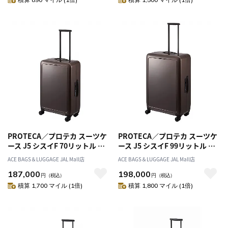
PROTECA／プロテカ スーツケ
PROTECA／プロテカ スーツケ
ース J5 シスイF 70リットル 日
ース J5 シスイF 99リットル 日
本製 フレームタイプ 双輪 キャ
本製 フレームタイプ 双輪 キャ
ACE BAGS＆LUGGAGE JAL Mall店
ACE BAGS＆LUGGAGE JAL Mall店
スターストッパー 00553
スターストッパー 00554
187,000
198,000
円
（税込）
円
（税込）
積算 1,700 マイル (1倍)
積算 1,800 マイル (1倍)