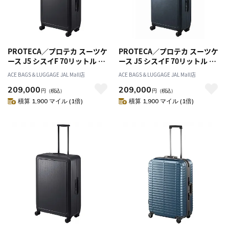
PROTECA／プロテカ スーツケ
PROTECA／プロテカ スーツケ
ース J5 シスイF 70リットル 日
ース J5 シスイF 70リットル 日
本製 フレームタイプ 双輪 キャ
本製 フレームタイプ 双輪 キャ
ACE BAGS＆LUGGAGE JAL Mall店
ACE BAGS＆LUGGAGE JAL Mall店
スターストッパー 00573
スターストッパー 00573
209,000
209,000
円
（税込）
円
（税込）
積算 1,900 マイル (1倍)
積算 1,900 マイル (1倍)