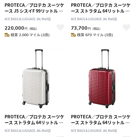
PROTECA／プロテカ スーツケ
PROTECA／プロテカ スーツケ
ース J5 シスイF 99リットル 日
ース ストラタム 64リットル フ
本製 フレームタイプ 双輪 キャ
レームタイプ 00851
ACE BAGS＆LUGGAGE JAL Mall店
ACE BAGS＆LUGGAGE JAL Mall店
スターストッパー 00574
220,000
73,700
円
（税込）
円
（税込）
積算 2,000 マイル (1倍)
積算 670 マイル (1倍)
PROTECA／プロテカ スーツケ
PROTECA／プロテカ スーツケ
ース ストラタム 64リットル フ
ース ストラタム 64リットル フ
レームタイプ 00851
レームタイプ 00851
ACE BAGS＆LUGGAGE JAL Mall店
ACE BAGS＆LUGGAGE JAL Mall店