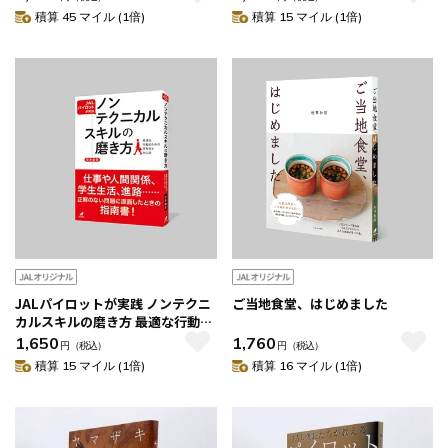
積算 45 マイル (1倍)
積算 15 マイル (1倍)
JALパイロットが実践 ノンテクニ
ご当地食堂、はじめました
カルスキルの磨き方 最適な行動の
ための思考術と対人術
1,650
1,760
円
（税込）
円
（税込）
積算 15 マイル (1倍)
積算 16 マイル (1倍)