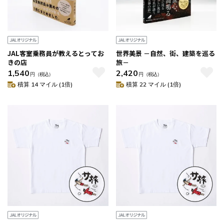
JAL客室乗務員が教えるとってお
世界美景 －自然、街、建築を巡る
きの店
旅－
1,540
2,420
円
（税込）
円
（税込）
積算 14 マイル (1倍)
積算 22 マイル (1倍)