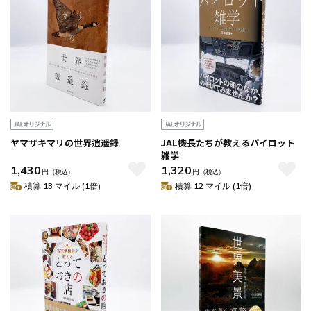
ヤマザキマリの世界逍遥録
JAL機長たちが教えるパイロット
雑学
1,430
1,320
円
（税込）
円
（税込）
積算 13 マイル (1倍)
積算 12 マイル (1倍)