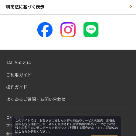
特商法に基づく表示
JAL Mallとは
ご利用ガイド
操作ガイド
よくあるご質問・お問い合わせ
ご利用規約
このサイトでは、お客さまに適したお得な商品やサービスの案内、広告配
信等を行う目的で、第三者から提供された位置情報や広告データなどの情
プライバシーポリシー
報をお客さまの個人データと結びつけて利用する場合があります。詳細Q&A
は
こちら
を参照ください。
会社概要