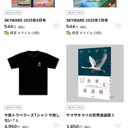
SKYWARD 2025年8月号
SKYWARD 2025年7月号
544
544
円
（税込）
円
（税込）
積算 4 マイル (1倍)
積算 4 マイル (1倍)
サ旅トラベラーズTシャツ サ旅し
ヤマザキマリの世界逍遥録Ⅱ
ない？ L
4,950
1,650
円
（税込）
円
（税込）