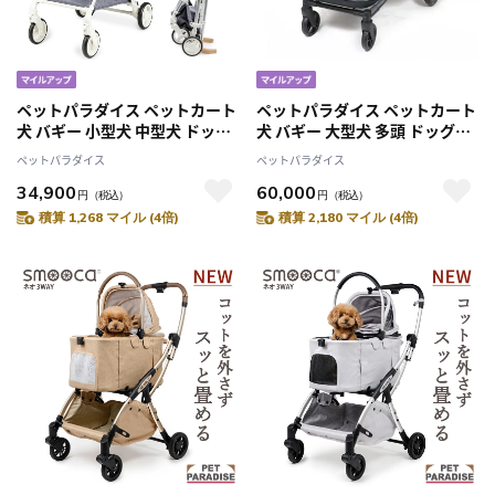
ペットパラダイス ペットカート
ペットパラダイス ペットカート
犬 バギー 小型犬 中型犬 ドッグ
犬 バギー 大型犬 多頭 ドッグカ
カート スムーカ ミニ グレー
ート スムーカ ラージ デニム調
ペットパラダイス
ペットパラダイス
10kgまで対応
35kgまで対応
34,900
60,000
円
（税込）
円
（税込）
積算 1,268 マイル (4倍)
積算 2,180 マイル (4倍)