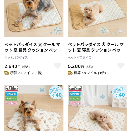
ペットパラダイス 犬 クール マ
ペットパラダイス 犬 クール マ
ット 夏 寝具 クッション ベッド
ット 夏 寝具 クッション ベッド
ナチュラル クールマット
ナチュラル クールマット
ペットパラダイス
ペットパラダイス
（50×40cm） 小型犬 ペットベ
（90×60cm） 小型犬 中型犬
2,640
5,280
ッド ペットソファー ペットク
ペットベッド ペットソファー
円
（税込）
円
（税込）
ッション 涼しい ひんやり 接触
ペットクッション 涼しい ひん
積算 24 マイル (1倍)
積算 48 マイル (1倍)
冷感 夏用 猫 涼感
やり 接触冷感 夏用 猫 涼感