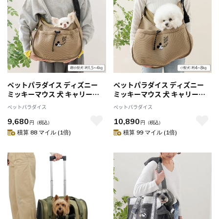
ペットパラダイス ディズニー
ペットパラダイス ディズニー
ミッキーマウス 犬 キャリーバ
ミッキーマウス 犬 キャリーバ
ッグ キャリー ペットバッグ メ
ッグ キャリー ペットバッグ メ
ペットパラダイス
ペットパラダイス
ッシュ スリング 超小型犬 猫 ペ
ッシュ スリング 小型犬 猫 ペッ
9,680
10,890
ットスリング 中敷き 調整 肩が
トスリング 中敷き 調整 肩がけ
円
（税込）
円
（税込）
け 持ち運び 通院
持ち運び 通院
積算 88 マイル (1倍)
積算 99 マイル (1倍)