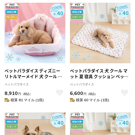
用 猫
猫
ペットパラダイス ディズニー
ペットパラダイス 犬 クール マ
リトルマーメイド 犬 クール ベ
ット 夏 寝具 クッション ベッド
ッド 夏 寝具 クッション アリエ
苺花柄 クールマット
ペットパラダイス
ペットパラダイス
ル シェル カドラー
（90×60cm） 小型犬 中型犬
8,910
6,600
（46×33cm） ペットベッド ペ
ペットベッド ペットソファー
円
（税込）
円
（税込）
ットソファー ペットクッション
ペットクッション 涼しい ひん
積算 81 マイル (1倍)
積算 60 マイル (1倍)
接触冷感 猫 洗える ひんやり 涼
やり 接触冷感 夏用 猫 車 洗える
感 ふわふわ