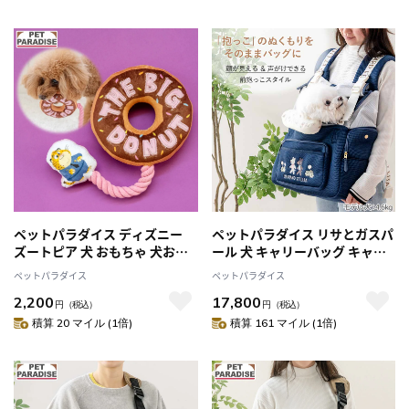
ペットパラダイス ディズニー
ペットパラダイス リサとガスパ
ズートピア 犬 おもちゃ 犬おも
ール 犬 キャリーバッグ キャリ
ちゃ ドーナツトイ 犬用おもち
ー ペットバッグ 優しい抱っこ
ペットパラダイス
ペットパラダイス
ゃ トイ ペット ロープ 噛む 音 鳴
キャリー 小型犬 猫 ペット ペッ
2,200
17,800
る 音が鳴る ペットトイ 玩具
トスリング 飛び出し防止ストラ
円
（税込）
円
（税込）
TOY かわいい おもしろ インス
ップ 底板 通院 お出かけ
積算 20 マイル (1倍)
積算 161 マイル (1倍)
タ映え