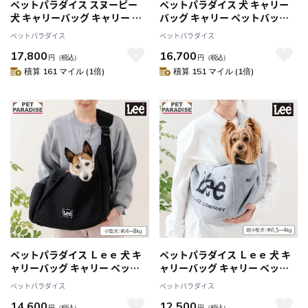
ペットパラダイス スヌーピー
ペットパラダイス 犬 キャリー
犬 キャリーバッグ キャリー ペ
バッグ キャリー ペットバッグ
ットバッグ ジョークール 優し
くまさん 優しい抱っこキャリー
ペットパラダイス
ペットパラダイス
い抱っこキャリー 小型犬 猫 底
小型犬 猫 ペットスリング 底板
17,800
16,700
板 調整 肩がけ 持ち運び 通院
調整 肩がけ 持ち運び 通院
円
（税込）
円
（税込）
積算 161 マイル (1倍)
積算 151 マイル (1倍)
ペットパラダイス Ｌｅｅ 犬 キ
ペットパラダイス Ｌｅｅ 犬 キ
ャリーバッグ キャリー ペット
ャリーバッグ キャリー ペット
バッグ ラッセル スリング 小型
バッグ 超小型犬 猫 ペット ペッ
ペットパラダイス
ペットパラダイス
犬 猫 ペットスリング 底板 調整
トスリング 飛び出し防止ストラ
14,600
12,500
肩がけ 持ち運び 通院
ップ 肩がけ ショルダー キャリ
円
（税込）
円
（税込）