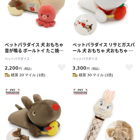
ペットパラダイス 犬 おもちゃ
ペットパラダイス リサとガスパ
音が鳴る ボールトイ たこ焼き
ール 犬 おもちゃ 犬おもちゃ リ
たこやき
サ パペットトイ 犬用おもちゃ
ペットパラダイス
ペットパラダイス
トイ ペット ロープ 噛む 音 鳴る
2,200
3,300
音が鳴る ペットトイ 玩具 TOY
円
（税込）
円
（税込）
かわいい おもしろ
積算 20 マイル (1倍)
積算 30 マイル (1倍)