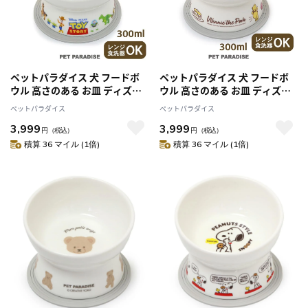
ペットパラダイス 犬 フードボ
ペットパラダイス 犬 フードボ
ウル 高さのある お皿 ディズニ
ウル 高さのある お皿 ディズニ
ー トイ・ストーリー えさ皿
ー くまのプーさん えさ皿
ペットパラダイス
ペットパラダイス
3,999
3,999
円
（税込）
円
（税込）
積算 36 マイル (1倍)
積算 36 マイル (1倍)