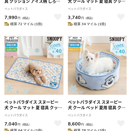
具 クッション アイス柄 しろく
犬 クール マット 夏 寝具 クッシ
ま クールハウス ペットベッド
ョン ベッド サマーバーケーシ
ペットパラダイス
ペットパラダイス
ペットソファー ペットクッショ
ョン柄 （50×40cm） 小型犬
7,990
3,740
ン 夏用 クマ 接触冷感 冷感 ひん
ペットベッド ペットソファー
円
（税込）
円
（税込）
やり 室内用 ドーム型 白熊
ペットクッション 涼しい ひん
積算 72 マイル (1倍)
積算 34 マイル (1倍)
やり 接触冷感 夏用 猫 涼感
ペットパラダイス スヌーピー
ペットパラダイス スヌーピー
犬 クール マット 夏 寝具 クッシ
犬 クール ベッド 夏用 寝具 クッ
ョン ベッド サマーバーケーシ
ション ブラザーズ クールカッ
ペットパラダイス
ペットパラダイス
ョン柄 （90×60cm） 小型犬
プ カドラー （40×17cm） ペ
7,040
8,600
中型犬 ペットベッド ペットソ
ットベッド ペットソファー ペ
円
（税込）
円
（税込）
ファー ペットクッション 涼し
ットクッション 接触冷感 猫 ひ
積算 64 マイル (1倍)
積算 78 マイル (1倍)