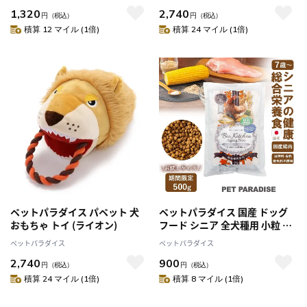
1,320
2,740
円
（税込）
円
（税込）
積算 12 マイル (1倍)
積算 24 マイル (1倍)
ペットパラダイス パペット 犬
ペットパラダイス 国産 ドッグ
おもちゃ トイ (ライオン)
フード シニア 全犬種用 小粒 保
存料・着色料・香料不使用 ドラ
ペットパラダイス
ペットパラダイス
イ ビオキッチン エイジングネ
2,740
900
オ 500g
円
（税込）
円
（税込）
積算 24 マイル (1倍)
積算 8 マイル (1倍)