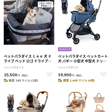
ペットパラダイス Ｌｅｅ 犬 ド
ペットパラダイス ペットカート
ライブ ベッド ロゴ ドライブボ
犬 バギー 小型犬 中型犬 ドッグ
ックス 小型犬 多頭用 ドライブ
カート ワンタッチ 開閉 スムー
ペットパラダイス
ペットパラダイス
ベッド 車用ベッド 車用 ドライ
カ ネオ ワンロック デニム調
15,500
39,900
ブシート 飛び出し防止 助手席
15kgまで対応
円
（税込）
円
（税込）
キャンプ ふわふわ カバー付き
積算 140 マイル (1倍)
積算 1,448 マイル (4倍)