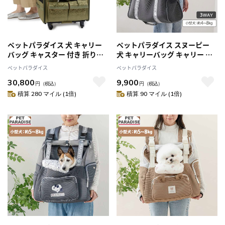
ペットパラダイス 犬 キャリー
ペットパラダイス スヌーピー
バッグ キャスター 付き 折り畳
犬 キャリーバッグ キャリー ペ
み キャリー (カーキ)
ットバッグ メッシュ トートバ
ペットパラダイス
ペットパラダイス
ッグ グレー 小型犬 猫 調整 肩が
30,800
9,900
け 持ち運び 通院
円
（税込）
円
（税込）
積算 280 マイル (1倍)
積算 90 マイル (1倍)