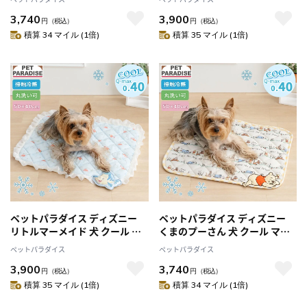
ルマット （50×40cm） 小型犬
ト柄 クールマット
3,740
3,900
ペットベッド ペットソファー
（50×40cm） 小型犬 ペットベ
円
（税込）
円
（税込）
ペットクッション 涼しい ひん
ッド ペットソファー ペットク
積算 34 マイル (1倍)
積算 35 マイル (1倍)
やり 接触冷感 夏用 猫 涼感
ッション 涼しい ひんやり 接触
冷感 夏用 猫
ペットパラダイス ディズニー
ペットパラダイス ディズニー
リトルマーメイド 犬 クール マ
くまのプーさん 犬 クール マッ
ット 夏 寝具 クッション ベッド
ト 夏 寝具 クッション ベッド の
ペットパラダイス
ペットパラダイス
アリエル クールマット
んびり柄 クールマット
3,900
3,740
（50×40cm） 小型犬 ペットベ
（50×40cm） 小型犬 ペットベ
円
（税込）
円
（税込）
ッド ペットソファー ペットク
ッド ペットソファー ペットク
積算 35 マイル (1倍)
積算 34 マイル (1倍)
ッション ひんやり 接触冷感 夏
ッション 涼しい 接触冷感 夏用