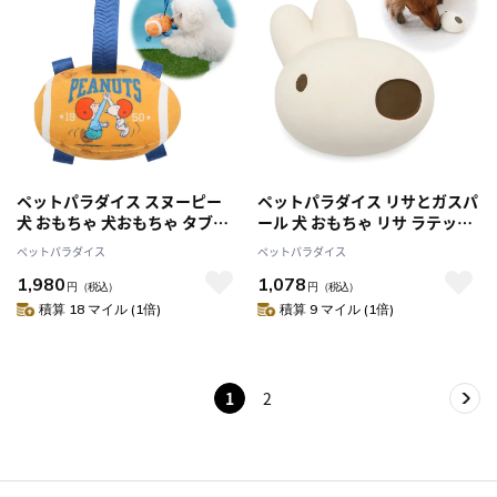
ペットパラダイス スヌーピー
ペットパラダイス リサとガスパ
犬 おもちゃ 犬おもちゃ タブ付
ール 犬 おもちゃ リサ ラテック
き ラグビーボール トイ 犬用お
ス トイ 犬用おもちゃ 噛む 音 鳴
ペットパラダイス
ペットパラダイス
もちゃ ペット ボール 噛む 音 鳴
る 音が鳴る おうちで遊ぼう お
1,980
1,078
る オモチャ ペットトイ 玩具
うち時間 オモチャ ペットトイ
円
（税込）
円
（税込）
TOY
玩具 TOY おもしろ
積算 18 マイル (1倍)
積算 9 マイル (1倍)
1
2