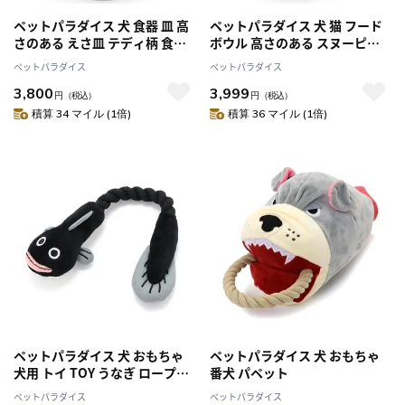
ペットパラダイス 犬 食器 皿 高
ペットパラダイス 犬 猫 フード
さのある えさ皿 テディ柄 食べ
ボウル 高さのある スヌーピー
やすい フードボウル
陶器 えさ皿
ペットパラダイス
ペットパラダイス
3,800
3,999
円
（税込）
円
（税込）
積算 34 マイル (1倍)
積算 36 マイル (1倍)
ペットパラダイス 犬 おもちゃ
ペットパラダイス 犬 おもちゃ
犬用 トイ TOY うなぎ ロープト
番犬 パペット
イ 小
ペットパラダイス
ペットパラダイス