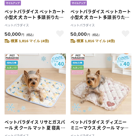
ペットパラダイス ペットカート
ペットパラダイス ペットカート
小型犬 犬 カート 多頭 折りたた
小型犬 犬 カート 多頭 折りたた
み バギー 分離型 smooca ネオ
み バギー 分離型 smooca ネオ
ペットパラダイス
ペットパラダイス
３ｗａｙ ブラウン ペットバギ
３ｗａｙ グレー ペットバギー
50,000
50,000
ー 犬用カート ドッグカート キ
犬用カート ドッグカート キャ
円
（税込）
円
（税込）
ャリーバッグ ドライブ
リーバッグ ドライブ
積算 1,816 マイル (4倍)
積算 1,816 マイル (4倍)
ペットパラダイス リサとガスパ
ペットパラダイス ディズニー
ール 犬 クール マット 夏 寝具 ク
ミニーマウス 犬 クール マット
ッション ベッド シトラス クー
夏 寝具 クッション ベッド ハー
ペットパラダイス
ペットパラダイス