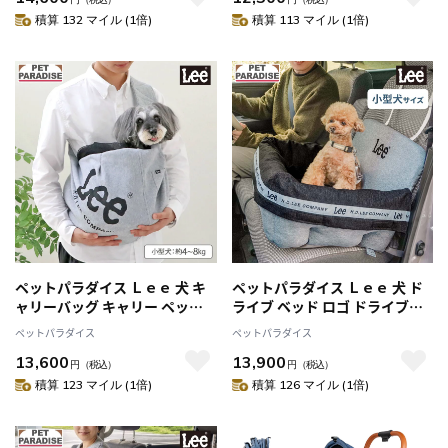
ーケース 通院 旅行 ペットキャ
積算 132 マイル (1倍)
積算 113 マイル (1倍)
リー
ペットパラダイス Ｌｅｅ 犬 キ
ペットパラダイス Ｌｅｅ 犬 ド
ャリーバッグ キャリー ペット
ライブ ベッド ロゴ ドライブボ
バッグ 小型犬 猫 ペット ペット
ックス 小型犬 ドライブベッド
ペットパラダイス
ペットパラダイス
スリング 飛び出し防止ストラッ
車用ベッド 車用 ドライブシー
13,600
13,900
プ 肩がけ ショルダー キャリー
ト 飛び出し防止 助手席 キャン
円
（税込）
円
（税込）
ケース 通院 お出かけ 病院 旅行
プ グッズ ふわふわ カバー付き
積算 123 マイル (1倍)
積算 126 マイル (1倍)
ペットキャリー