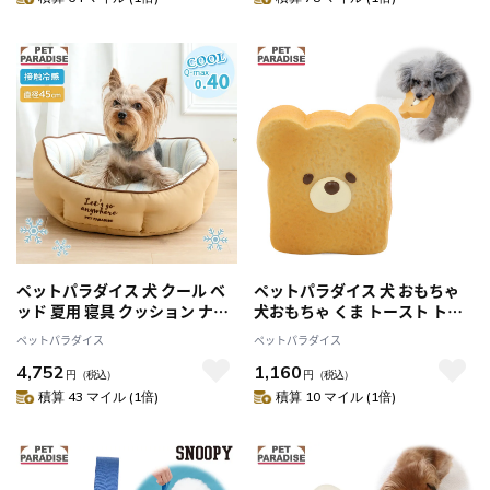
い ひんやり 接触冷感 夏用 猫 涼
んやり 涼感 ふわふわ
感
ペットパラダイス 犬 クール ベ
ペットパラダイス 犬 おもちゃ
ッド 夏用 寝具 クッション ナチ
犬おもちゃ くま トースト トイ
ュラル柄 カドラー
小型犬 犬用おもちゃ ペット ボ
ペットパラダイス
ペットパラダイス
（45×14cm）丸型 ペットベッ
ール 噛む 音 鳴る 音が鳴る ペッ
4,752
1,160
ド ペットソファー ペットクッ
トトイ 玩具 TOY かわいい おも
円
（税込）
円
（税込）
ション 接触冷感 猫 ひんやり 涼
しろ
積算 43 マイル (1倍)
積算 10 マイル (1倍)
感 ふわふわ