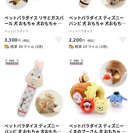
ペットパラダイス リサとガスパ
ペットパラダイス ディズニー
ール 犬 おもちゃ 犬おもちゃ ガ
バンビ 犬 おもちゃ 犬おもちゃ
スパール パペットトイ 犬用お
ミスバニー ダンベルトイ 犬用
ペットパラダイス
ペットパラダイス
もちゃ トイ ペット ロープ 噛む
おもちゃ トイ ペット 噛む 音 鳴
3,300
2,200
音 鳴る 音が鳴る ペットトイ 玩
る 音が鳴る オモチャ ペットト
円
（税込）
円
（税込）
具 TOY かわいい おもしろ
イ 玩具 TOY
積算 30 マイル (1倍)
積算 20 マイル (1倍)
ペットパラダイス ディズニー
ペットパラダイス ディズニー
バンビ 犬 おもちゃ 犬おもちゃ
くまのプーさん 犬 おもちゃ 犬