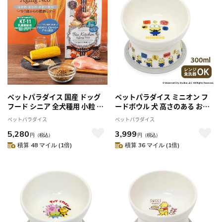
ペットパラダイス 国産 ドッグ
ペットパラダイス ミニオン フ
フード シニア 全犬種用 小粒 保
ードボウル 犬 高さのある お皿
存料・着色料・香料不使用 ドラ
えさ皿
ペットパラダイス
ペットパラダイス
イ ビオキッチン エイジングネ
5,280
3,999
オ 3kg (500g×6袋）
円
（税込）
円
（税込）
積算 48 マイル (1倍)
積算 36 マイル (1倍)