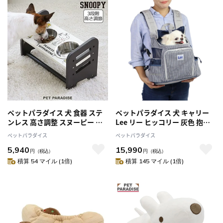
ペットパラダイス 犬 食器 ステ
ペットパラダイス 犬 キャリー
ンレス 高さ調整 スヌーピー ス
Lee リー ヒッコリー 灰色 抱っ
タンド えさ皿 ボウル
こ バッグ 超小型犬
ペットパラダイス
ペットパラダイス
5,940
15,990
円
（税込）
円
（税込）
積算 54 マイル (1倍)
積算 145 マイル (1倍)