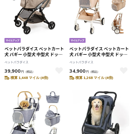
ペットパラダイス ペットカート
ペットパラダイス ペットカート
犬 バギー 小型犬 中型犬 ドッグ
犬 バギー 小型犬 中型犬 ドッグ
カート ワンタッチ 開閉 スムー
カート スムーカ ミニ ベージュ
ペットパラダイス
ペットパラダイス
カ ネオ ワンロック モカ 15kgま
10kgまで対応
39,900
34,900
で対応
円
（税込）
円
（税込）
積算 1,448 マイル (4倍)
積算 1,268 マイル (4倍)