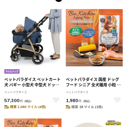
ペットパラダイス ペットカート
ペットパラダイス 国産 ドッグ
犬 バギー 小型犬 中型犬 ドッグ
フード シニア 全犬種用 小粒 保
カート スムーカ プレミアム デ
存料・着色料・香料不使用 ドラ
ペットパラダイス
ペットパラダイス
ニム調 25kgまで対応
イ ビオキッチン エイジングネ
57,300
1,980
オ 1kg (500g×2袋）
円
（税込）
円
（税込）
積算 2,080 マイル (4倍)
積算 18 マイル (1倍)