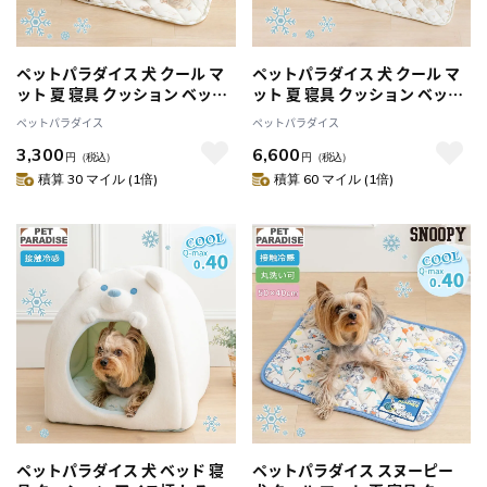
ペットパラダイス 犬 クール マ
ペットパラダイス 犬 クール マ
ット 夏 寝具 クッション ベッド
ット 夏 寝具 クッション ベッド
くまさん ソフト クールマット
くまさん ソフト クールマット
ペットパラダイス
ペットパラダイス
（50×40cm） 小型犬 ペットベ
（90×60cm） 小型犬 中型犬
3,300
6,600
ッド ペットソファー ペットク
ペットベッド ペットソファー
円
（税込）
円
（税込）
ッション 涼しい ひんやり 接触
ペットクッション 涼しい ひん
積算 30 マイル (1倍)
積算 60 マイル (1倍)
冷感 夏用 猫 涼感
やり 接触冷感 夏用 猫 涼感
ペットパラダイス 犬 ベッド 寝
ペットパラダイス スヌーピー